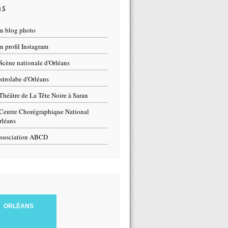
ns
n blog photo
 profil Instagram
Scène nationale d'Orléans
strolabe d'Orléans
Théâtre de La Tête Noire à Saran
Centre Chorégraphique National
rléans
ssociation ABCD