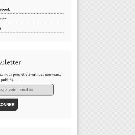
cebook
tter
S
sletter
z-vous pour être averti des nouveaux
s publiés.