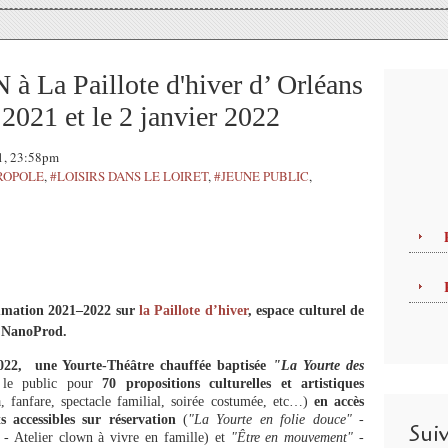
 Paillote d'hiver d’ Orléans
2021 et le 2 janvier 2022
21, 23:58pm
ROPOLE
,
#LOISIRS DANS LE LOIRET
,
#JEUNE PUBLIC
,
mmation 2021–2022 sur
la Paillote d’hiver
, espace culturel de
on NanoProd.
2022,
une Yourte-Théâtre chauffée baptisée
"La Yourte des
 le public pour
70 propositions culturelles et artistiques
a, fanfare, spectacle familial, soirée costumée, etc…)
en accès
 accessibles sur réservation
(
"La Yourte en folie douce"
-
Sui
"
- Atelier clown à vivre en famille) et
"Être en mouvement"
-