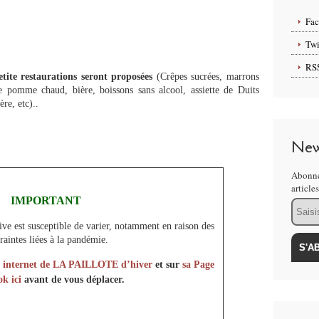
Fa
Twi
RS
tite restaurations seront proposées
(Crêpes sucrées, marrons
e pomme chaud, bière, boissons sans alcool, assiette de Duits
ère, etc)..
New
Abonne
article
IMPORTANT
Email
ive est susceptible de varier, notamment en raison des
raintes liées à la pandémie.
ite internet de LA PAILLOTE d’hiver
et sur
sa Page
ok ici
avant de vous déplacer.