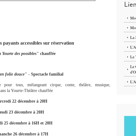
Lie
Mo
Mon
La 
 payants accessibles sur réservation
L'A
 Yourte des possibles"
chauffée
Le 
Le 
d'O
en folie douce"
- Spectacle familial
L'A
que pour tous, mélangeant cirque, conte, théâtre, musique,
dans la Yourte-Théâtre chauffée
rcredi 22 décembre à 20H
Jeudi 23 décembre à 20H
di 25 décembre à 16H et 20H
manche 26 décembre à 17H