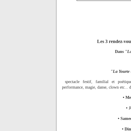
Les 3 rendez-vous
Dans
"La
"La Yourte 
spectacle festif, familial et poéti
performance, magie, danse, clown etc... 
• Me
• 
• Same
• Di