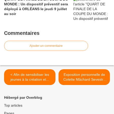
MONDE : Un dispositif préventif sera
déployé à ORLÉANS le jeudi 9 juillet
au soir
Commentaires
Ajouter un commentaire
< Afin de sensibiliser les
Exposition personnelle de
jeunes à la création et...
Colette Mâchard Sevestre
sur le Bateau Lavoir
d’Orléans - 9 au 12
décembre 2021 >
Hébergé par Overblog
Top articles
Pages