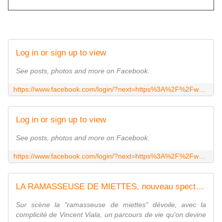
Log in or sign up to view
See posts, photos and more on Facebook.
https://www.facebook.com/login/?next=https%3A%2F%2Fwww.facebook.com%2Fevents%2F590551102285461
Log in or sign up to view
See posts, photos and more on Facebook.
https://www.facebook.com/login/?next=https%3A%2F%2Fwww.facebook.com%2Fclaude.antonini
LA RAMASSEUSE DE MIETTES, nouveau spectacle de CLAUDE ANTONINI accompagnée par VINCENT VIALA - VIVRE AUTREMENT VOS LOISIRS avec Clodelle
Sur scène la "ramasseuse de miettes" dévoile, avec la
complicité de Vincent Viala, un parcours de vie qu'on devine