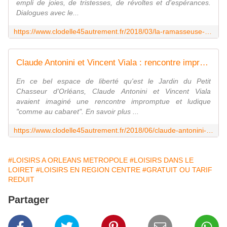
empli de joies, de tristesses, de révoltes et d'espérances.
Dialogues avec le...
https://www.clodelle45autrement.fr/2018/03/la-ramasseuse-de-miettes-nouveau-spectacle-de-claude-antonini-accompagnee-par-vincent-viala.html
Claude Antonini et Vincent Viala : rencontre impromptue bucolique au Jardin du Petit Chasseur d'Orléans - VIVRE AUTREMENT VOS LOISIRS avec Clodelle
En ce bel espace de liberté qu'est le Jardin du Petit
Chasseur d'Orléans, Claude Antonini et Vincent Viala
avaient imaginé une rencontre impromptue et ludique
"comme au cabaret". En savoir plus ...
https://www.clodelle45autrement.fr/2018/06/claude-antonini-et-vincent-viala-rencontre-impromptue-bucolique-au-jardin-du-petit-chasseur-d-orleans.html
#LOISIRS A ORLEANS METROPOLE
#LOISIRS DANS LE
LOIRET
#LOISIRS EN REGION CENTRE
#GRATUIT OU TARIF
REDUIT
Partager