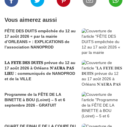
Vous aimerez aussi
FÊTE DES DUITS empêchée du 12 au
17 août 2026 « par la mairie
d’ORLEANS » : EXPLICATIONS de
l’association NANOPROD
𝐋𝐀 𝐅𝐄𝐓𝐄 𝐃𝐄𝐒 𝐃𝐔𝐈𝐓𝐒 prévue du 12 au
17 août 2026 à Orléans 𝐍’𝐀𝐔𝐑𝐀 𝐏𝐀𝐒
𝐋𝐈𝐄𝐔 : communiqués de NANOPROD
et de la VILLE
Programme de la FÊTE DE LA
BINETTE à BOU (Loiret) – 5 et 6
septembre 2026 - GRATUIT
QUART DE FINALE DE LA COUPE DU