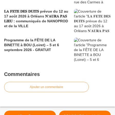
𝐋𝐀 𝐅𝐄𝐓𝐄 𝐃𝐄𝐒 𝐃𝐔𝐈𝐓𝐒 prévue du 12 au
17 août 2026 à Orléans 𝐍’𝐀𝐔𝐑𝐀 𝐏𝐀𝐒
𝐋𝐈𝐄𝐔 : communiqués de NANOPROD
et de la VILLE
Programme de la FÊTE DE LA
BINETTE à BOU (Loiret) – 5 et 6
septembre 2026 - GRATUIT
Commentaires
Ajouter un commentaire