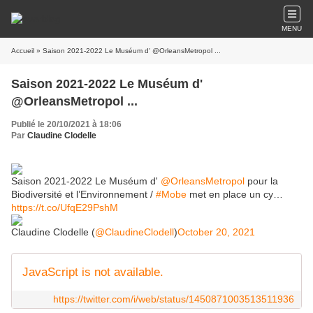
MENU
Accueil
» Saison 2021-2022 Le Muséum d' @OrleansMetropol ...
Saison 2021-2022 Le Muséum d'
@OrleansMetropol ...
Publié le 20/10/2021 à 18:06
Par
Claudine Clodelle
Saison 2021-2022 Le Muséum d'
@OrleansMetropol
pour la
Biodiversité et l’Environnement /
#Mobe
met en place un cy…
https://t.co/UfqE29PshM
Claudine Clodelle (
@ClaudineClodell
)
October 20, 2021
JavaScript is not available.
https://twitter.com/i/web/status/1450871003513511936