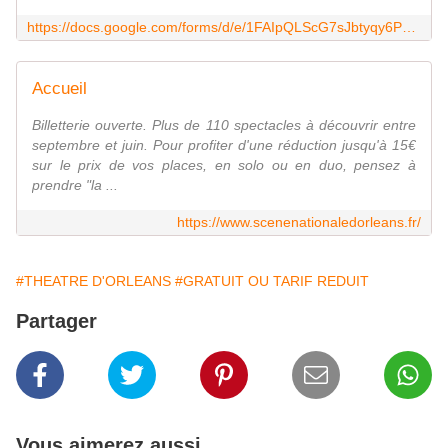
https://docs.google.com/forms/d/e/1FAIpQLScG7sJbtyqy6P9Mi22_VTGMG8JArdhaBs2vAkFsQycRTe83GQ/viewform
Accueil
Billetterie ouverte. Plus de 110 spectacles à découvrir entre
septembre et juin. Pour profiter d'une réduction jusqu'à 15€
sur le prix de vos places, en solo ou en duo, pensez à
prendre "la ...
https://www.scenenationaledorleans.fr/
#THEATRE D'ORLEANS
#GRATUIT OU TARIF REDUIT
Partager
Vous aimerez aussi