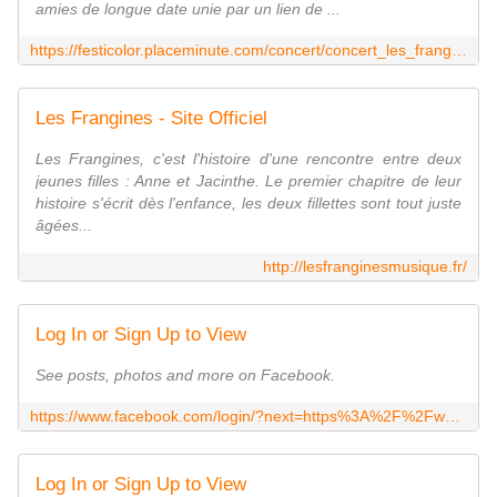
amies de longue date unie par un lien de ...
https://festicolor.placeminute.com/concert/concert_les_frangines_1ere_partie_de_tim,1,36156.html
Les Frangines - Site Officiel
Les Frangines, c'est l'histoire d'une rencontre entre deux
jeunes filles : Anne et Jacinthe. Le premier chapitre de leur
histoire s'écrit dès l'enfance, les deux fillettes sont tout juste
âgées...
http://lesfranginesmusique.fr/
Log In or Sign Up to View
See posts, photos and more on Facebook.
https://www.facebook.com/login/?next=https%3A%2F%2Fwww.facebook.com%2FTimchanteur
Log In or Sign Up to View