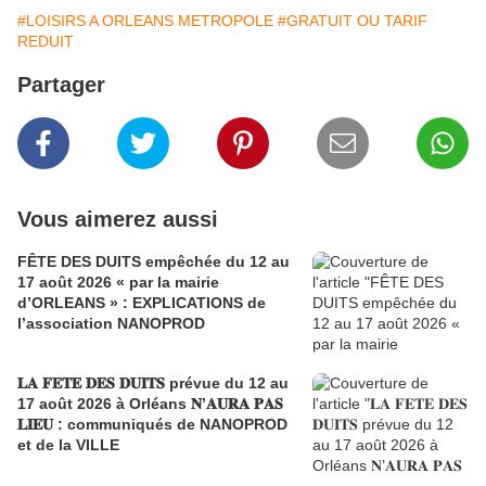
#LOISIRS A ORLEANS METROPOLE
#GRATUIT OU TARIF
REDUIT
Partager
Vous aimerez aussi
FÊTE DES DUITS empêchée du 12 au
17 août 2026 « par la mairie
d’ORLEANS » : EXPLICATIONS de
l’association NANOPROD
𝐋𝐀 𝐅𝐄𝐓𝐄 𝐃𝐄𝐒 𝐃𝐔𝐈𝐓𝐒 prévue du 12 au
17 août 2026 à Orléans 𝐍’𝐀𝐔𝐑𝐀 𝐏𝐀𝐒
𝐋𝐈𝐄𝐔 : communiqués de NANOPROD
et de la VILLE