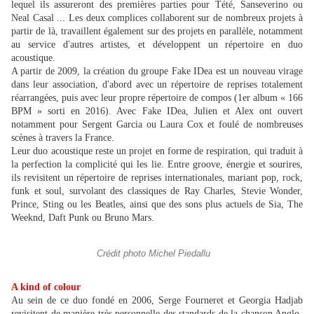
lequel ils assureront des premières parties pour Tété, Sanseverino ou
Neal Casal ... Les deux complices collaborent sur de nombreux projets à
partir de là, travaillent également sur des projets en parallèle, notamment
au service d'autres artistes, et développent un répertoire en duo
acoustique.
A partir de 2009, la création du groupe Fake IDea est un nouveau virage
dans leur association, d'abord avec un répertoire de reprises totalement
réarrangées, puis avec leur propre répertoire de compos (1er album « 166
BPM » sorti en 2016). Avec Fake IDea, Julien et Alex ont ouvert
notamment pour Sergent Garcia ou Laura Cox et foulé de nombreuses
scènes à travers la France.
Leur duo acoustique reste un projet en forme de respiration, qui traduit à
la perfection la complicité qui les lie. Entre groove, énergie et sourires,
ils revisitent un répertoire de reprises internationales, mariant pop, rock,
funk et soul, survolant des classiques de Ray Charles, Stevie Wonder,
Prince, Sting ou les Beatles, ainsi que des sons plus actuels de Sia, The
Weeknd, Daft Punk ou Bruno Mars.
Crédit photo Michel Piedallu
A kind of colour
Au sein de ce duo fondé en 2006, Serge Fourneret et Georgia Hadjab
revisitent de manière très personnelle des standards de la chanson Anglo-