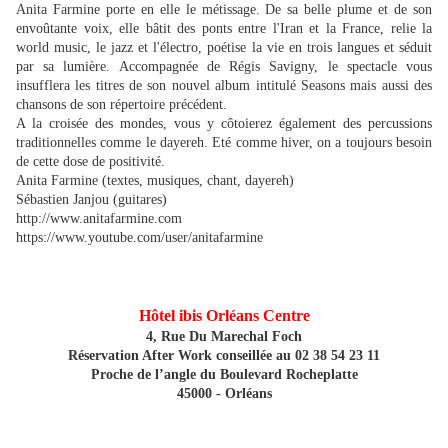
Anita Farmine porte en elle le métissage. De sa belle plume et de son
envoûtante voix, elle bâtit des ponts entre l'Iran et la France, relie la
world music, le jazz et l'électro, poétise la vie en trois langues et séduit
par sa lumière. Accompagnée de Régis Savigny, le spectacle vous
insufflera les titres de son nouvel album intitulé Seasons mais aussi des
chansons de son répertoire précédent.
A la croisée des mondes, vous y côtoierez également des percussions
traditionnelles comme le dayereh. Eté comme hiver, on a toujours besoin
de cette dose de positivité.
Anita Farmine (textes, musiques, chant, dayereh)
Sébastien Janjou (guitares)
http://www.anitafarmine.com
https://www.youtube.com/user/anitafarmine
Hôtel ibis Orléans Centre
4, Rue Du Marechal Foch
Réservation After Work conseillée au 02 38 54 23 11
Proche de l’angle du Boulevard Rocheplatte
45000 - Orléans