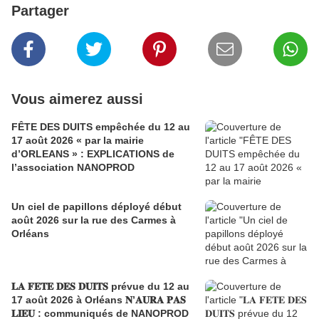
Partager
Vous aimerez aussi
FÊTE DES DUITS empêchée du 12 au
17 août 2026 « par la mairie
d’ORLEANS » : EXPLICATIONS de
l’association NANOPROD
Un ciel de papillons déployé début
août 2026 sur la rue des Carmes à
Orléans
𝐋𝐀 𝐅𝐄𝐓𝐄 𝐃𝐄𝐒 𝐃𝐔𝐈𝐓𝐒 prévue du 12 au
17 août 2026 à Orléans 𝐍’𝐀𝐔𝐑𝐀 𝐏𝐀𝐒
𝐋𝐈𝐄𝐔 : communiqués de NANOPROD