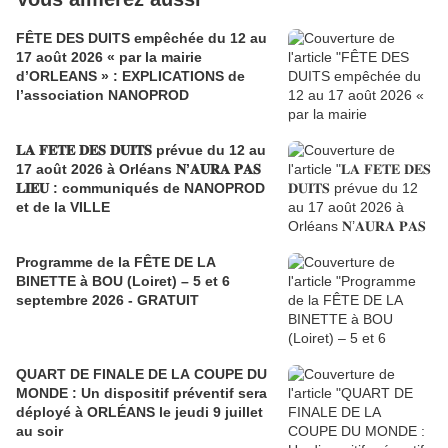
FÊTE DES DUITS empêchée du 12 au
17 août 2026 « par la mairie
d’ORLEANS » : EXPLICATIONS de
l’association NANOPROD
𝐋𝐀 𝐅𝐄𝐓𝐄 𝐃𝐄𝐒 𝐃𝐔𝐈𝐓𝐒 prévue du 12 au
17 août 2026 à Orléans 𝐍’𝐀𝐔𝐑𝐀 𝐏𝐀𝐒
𝐋𝐈𝐄𝐔 : communiqués de NANOPROD
et de la VILLE
Programme de la FÊTE DE LA
BINETTE à BOU (Loiret) – 5 et 6
septembre 2026 - GRATUIT
QUART DE FINALE DE LA COUPE DU
MONDE : Un dispositif préventif sera
déployé à ORLÉANS le jeudi 9 juillet
au soir