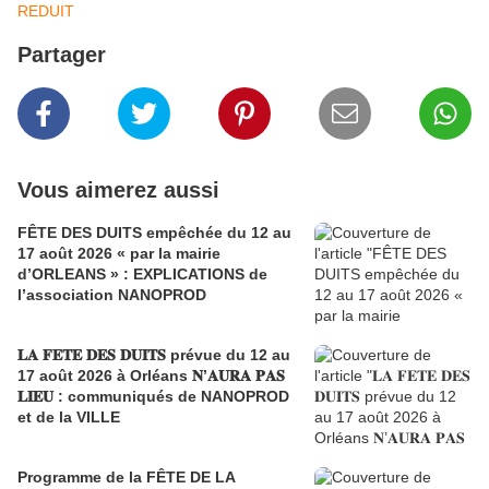
REDUIT
Partager
Vous aimerez aussi
FÊTE DES DUITS empêchée du 12 au
17 août 2026 « par la mairie
d’ORLEANS » : EXPLICATIONS de
l’association NANOPROD
𝐋𝐀 𝐅𝐄𝐓𝐄 𝐃𝐄𝐒 𝐃𝐔𝐈𝐓𝐒 prévue du 12 au
17 août 2026 à Orléans 𝐍’𝐀𝐔𝐑𝐀 𝐏𝐀𝐒
𝐋𝐈𝐄𝐔 : communiqués de NANOPROD
et de la VILLE
Programme de la FÊTE DE LA