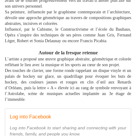
avant de se tourner progressivement vers un travail d’atelier plus axé sur
son univers personnel.
Sa peinture, influencée par le graphisme contemporain et l’architecture,
dévoile une approche géométrique au travers de compositions graphiques
abstraites, incisives et colorées.
Influencé, par le Cubisme, le Constructivisme et l’école du Bauhaus,
Opéra s’inspire des techniques de ses pères comme Juan Gris, Fernand
Léger, Robert et Sonia Delaunay ou encore Francis Picabia.
Autour de la fresque retenue
L’artiste a proposé une œuvre graphique abstraite, géométrique et colorée
reflétant le lieu avec la musique et les sports au cœur de son projet.
Des touches de clavier, une forme ronde rappelant un disque vinyle et un
palais de hockey sur glace, un quadrillage pour évoquer les buts de
hockey, des couleurs jaunes et rouges en clin d’œil aux Renards
d’Orléans, puis la lettre « A » élevée ici au rang de symbole renvoyant à
l’Astrolabe, scène de musiques actuelles implantée au 3e étage de
l’immeuble.
Log into Facebook
Log into Facebook to start sharing and connecting with your
friends, family, and people you know.