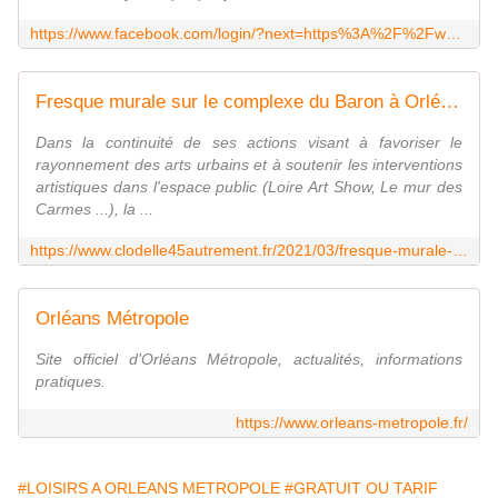
https://www.facebook.com/login/?next=https%3A%2F%2Fwww.facebook.com%2Fsacrebleuasso%2F
Fresque murale sur le complexe du Baron à Orléans: du 8 au 20 mars 2021 votez pour votre esquisse préférée - VIVRE AUTREMENT VOS LOISIRS avec Clodelle
Dans la continuité de ses actions visant à favoriser le
rayonnement des arts urbains et à soutenir les interventions
artistiques dans l'espace public (Loire Art Show, Le mur des
Carmes ...), la ...
https://www.clodelle45autrement.fr/2021/03/fresque-murale-sur-le-complexe-du-baron-a-orleans-du-8-au-20-mars-2021-votez-pour-votre-esquisse-preferee.html
Orléans Métropole
Site officiel d'Orléans Métropole, actualités, informations
pratiques.
https://www.orleans-metropole.fr/
#LOISIRS A ORLEANS METROPOLE
#GRATUIT OU TARIF