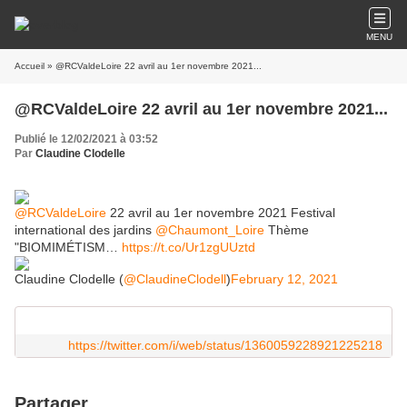
MENU
Accueil
» @RCValdeLoire 22 avril au 1er novembre 2021...
@RCValdeLoire 22 avril au 1er novembre 2021...
Publié le 12/02/2021 à 03:52
Par
Claudine Clodelle
@RCValdeLoire
22 avril au 1er novembre 2021 Festival
international des jardins
@Chaumont_Loire
Thème
"BIOMIMÉTISM…
https://t.co/Ur1zgUUztd
Claudine Clodelle (
@ClaudineClodell
)
February 12, 2021
https://twitter.com/i/web/status/1360059228921225218
Partager