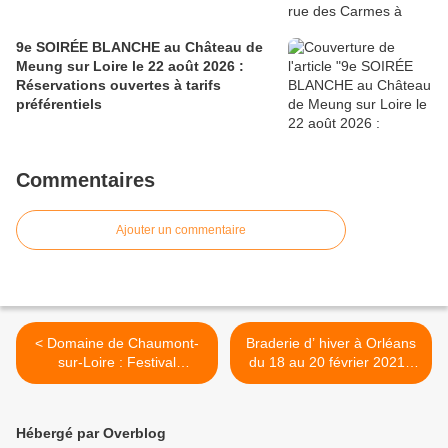
9e SOIRÉE BLANCHE au Château de
Meung sur Loire le 22 août 2026 :
Réservations ouvertes à tarifs
préférentiels
Commentaires
Ajouter un commentaire
< Domaine de Chaumont-
Braderie d’ hiver à Orléans
sur-Loire : Festival
du 18 au 20 février 2021 :
international des Jardins
fermeture de la circulation
2021 sur le thème du
automobile et
BIOMIMÉTISME - 22 AVRIL
stationnement gratuit >
Hébergé par Overblog
au 1er NOVEMBRE