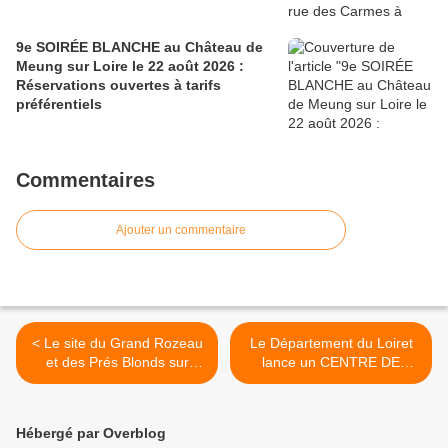
9e SOIRÉE BLANCHE au Château de
Meung sur Loire le 22 août 2026 :
Réservations ouvertes à tarifs
préférentiels
Commentaires
Ajouter un commentaire
< Le site du Grand Rozeau
Le Département du Loiret
et des Prés Blonds sur
lance un CENTRE DE
Châlette-sur-Loing labellisé
VACCINATION ITINÉRANT
ENS par le Département du
opérationnel la semaine du
Loiret
15 au 19 février >
Hébergé par Overblog