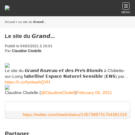
MENU
Accueil
» Le site du 𝙂𝙧𝙖𝙣𝙙...
Le site du 𝙂𝙧𝙖𝙣𝙙...
Publié le 04/02/2021 à 19:01
Par
Claudine Clodelle
Le site du 𝙂𝙧𝙖𝙣𝙙 𝙍𝙤𝙯𝙚𝙖𝙪 𝙚𝙩 𝙙𝙚𝙨 𝙋𝙧𝙚́𝙨 𝘽𝙡𝙤𝙣𝙙𝙨 à Châlette-
sur-Loing 𝗹𝗮𝗯𝗲𝗹𝗹𝗶𝘀𝗲́ 𝗘𝘀𝗽𝗮𝗰𝗲 𝗡𝗮𝘁𝘂𝗿𝗲𝗹 𝗦𝗲𝗻𝘀𝗶𝗯𝗹𝗲 (𝗘𝗡𝗦) par…
https://t.co/IynbashQVH
Claudine Clodelle (
@ClaudineClodell
)
February 04, 2021
https://twitter.com/i/web/status/1357388731754381318
Partager