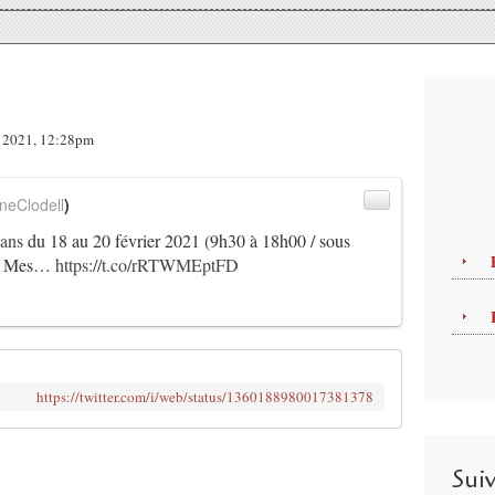
er 2021, 12:28pm
neClodell
)
ans
du 18 au 20 février 2021 (9h30 à 18h00 / sous
 👉 Mes…
https://t.co/rRTWMEptFD
https://twitter.com/i/web/status/1360188980017381378
Sui