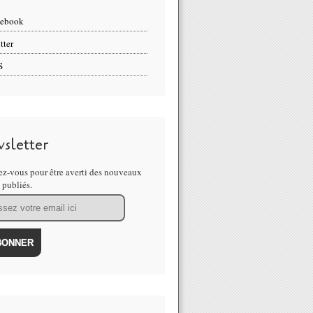
cebook
tter
S
sletter
z-vous pour être averti des nouveaux
s publiés.