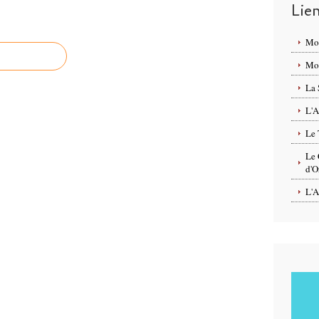
Lie
Mo
Mon
La 
L'A
Le 
Le 
d'O
L'A