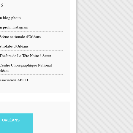
ns
n blog photo
 profil Instagram
Scène nationale d'Orléans
strolabe d'Orléans
Théâtre de La Tête Noire à Saran
Centre Chorégraphique National
rléans
ssociation ABCD