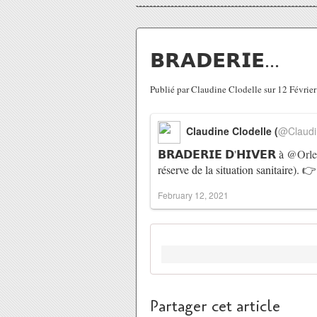
𝗕𝗥𝗔𝗗𝗘𝗥𝗜𝗘...
Publié par Claudine Clodelle sur 12 Févri
Claudine Clodelle (
@Claudi
𝗕𝗥𝗔𝗗𝗘𝗥𝗜𝗘 𝗗'𝗛𝗜𝗩𝗘𝗥 à
@Orle
réserve de la situation sanitaire).
February 12, 2021
Partager cet article