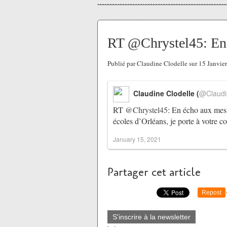
RT @Chrystel45: En 
Publié par Claudine Clodelle sur 15 Janvi
Claudine Clodelle (
@Claudi
RT
@Chrystel45
: En écho aux mesu
écoles d’Orléans, je porte à votre 
January 15, 2021
Partager cet article
Repost
S'inscrire à la newsletter