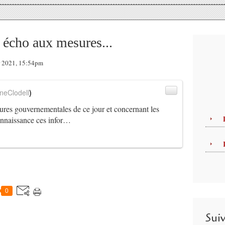
écho aux mesures...
er 2021, 15:54pm
neClodell
)
res gouvernementales de ce jour et concernant les
connaissance ces infor…
0
Sui