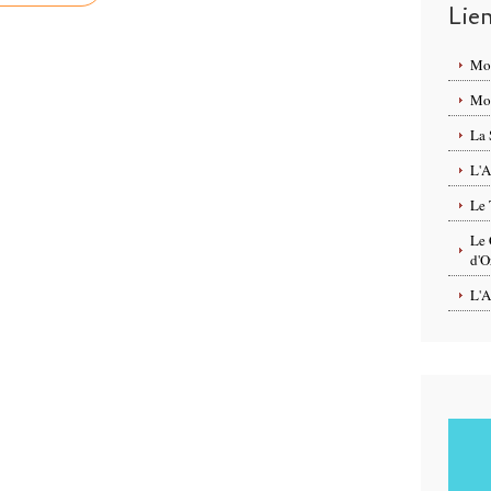
Lie
Mo
Mon
La 
L'A
Le 
Le 
d'O
L'A