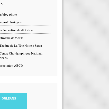
ns
n blog photo
 profil Instagram
Scène nationale d'Orléans
strolabe d'Orléans
Théâtre de La Tête Noire à Saran
Centre Chorégraphique National
rléans
ssociation ABCD