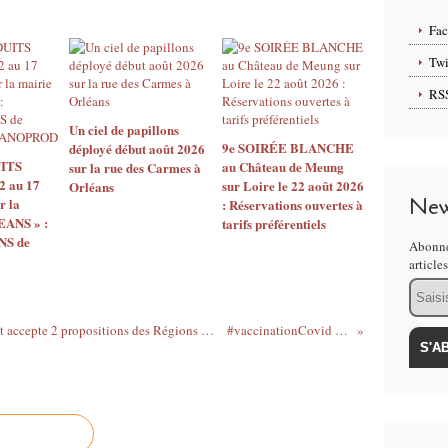
Fa
Twi
RS
Un ciel de papillons
9e SOIRÉE BLANCHE
déployé début août 2026
ITS
au Château de Meung
sur la rue des Carmes à
2 au 17
sur Loire le 22 août 2026
Orléans
New
r la
: Réservations ouvertes à
EANS » :
tarifs préférentiels
S de
Abonne
article
Email
Vaccinations en France - le gouvernement accepte 2 propositions des Régions : cellules de pilotage et campagne de communication
#vaccinationCovid : 1er pas indique...