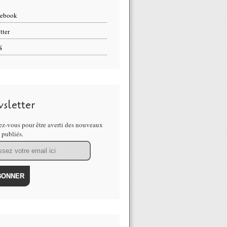
cebook
tter
S
sletter
z-vous pour être averti des nouveaux
s publiés.