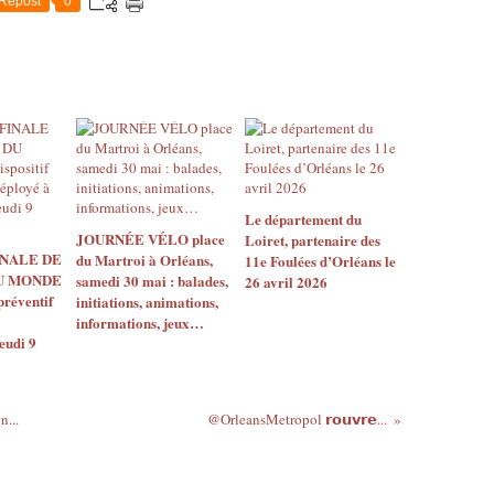
Repost
0
Le département du
JOURNÉE VÉLO place
Loiret, partenaire des
INALE DE
du Martroi à Orléans,
11e Foulées d’Orléans le
U MONDE
samedi 30 mai : balades,
26 avril 2026
 préventif
initiations, animations,
informations, jeux…
eudi 9
...
@OrleansMetropol 𝗿𝗼𝘂𝘃𝗿𝗲...