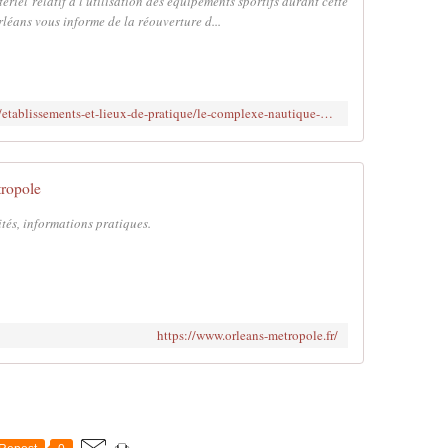
ériel relatif à l'utilisation des équipements sportifs durant cette
rléans vous informe de la réouverture d...
https://www.orleans-metropole.fr/sport/etablissements-et-lieux-de-pratique/le-complexe-nautique-de-la-source
ropole
ités, informations pratiques.
https://www.orleans-metropole.fr/