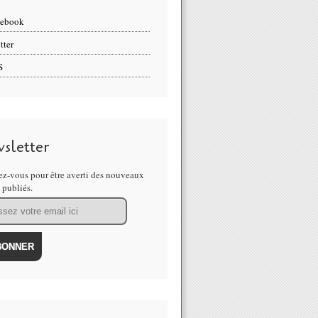
cebook
tter
S
sletter
z-vous pour être averti des nouveaux
s publiés.