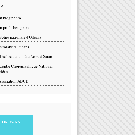
ns
n blog photo
 profil Instagram
Scène nationale d'Orléans
strolabe d'Orléans
Théâtre de La Tête Noire à Saran
Centre Chorégraphique National
rléans
ssociation ABCD