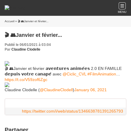
MENU
Accueil
» 🎬 👥Janvier et février...
🎬 👥Janvier et février...
Publié le 06/01/2021 à 03:04
Par
Claudine Clodelle
🎬 👥Janvier et février 𝗮𝘃𝗲𝗻𝘁𝘂𝗿𝗲𝘀 𝗮𝗻𝗶𝗺𝗲́𝗲𝘀 2.0 EN FAMILLE
𝗱𝗲𝗽𝘂𝗶𝘀 𝘃𝗼𝘁𝗿𝗲 𝗰𝗮𝗻𝗮𝗽𝗲́ avec
@Ciclic_CVL
#FilmAnimation
…
https://t.co/V59zof6Zgc
Claudine Clodelle (
@ClaudineClodell
)
January 06, 2021
https://twitter.com/i/web/status/1346638781391265793
Partager