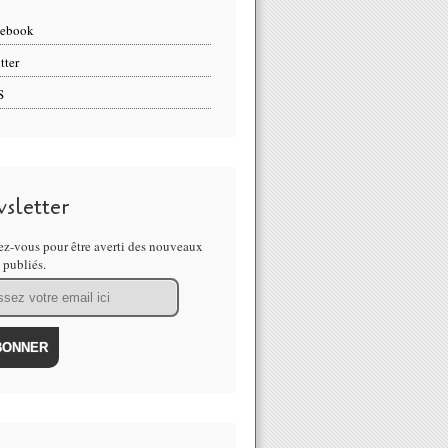
cebook
tter
S
sletter
z-vous pour être averti des nouveaux
s publiés.