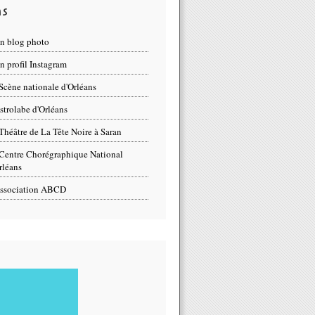
ns
n blog photo
 profil Instagram
Scène nationale d'Orléans
strolabe d'Orléans
Théâtre de La Tête Noire à Saran
Centre Chorégraphique National
rléans
ssociation ABCD