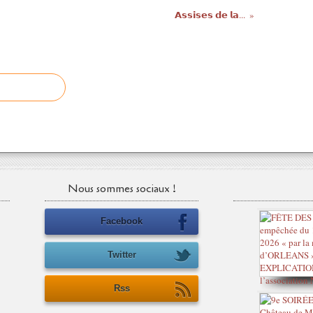
𝗔𝘀𝘀𝗶𝘀𝗲𝘀 𝗱𝗲 𝗹𝗮...
Nous sommes sociaux !
Facebook
Twitter
Rss