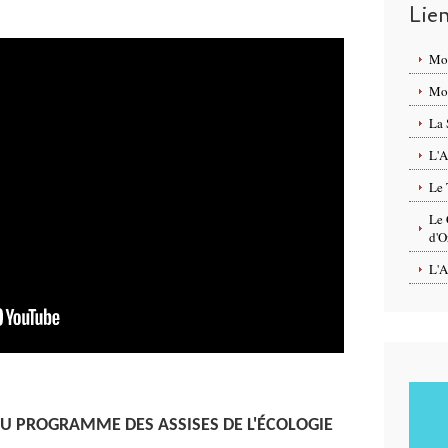
Lie
Mo
Mon
La 
L'A
Le 
Le 
d'O
L'A
U PROGRAMME DES ASSISES DE L'ÉCOLOGIE