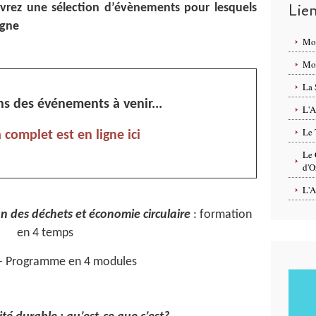
Lie
vrez une sélection d’évènements pour lesquels
igne
Mo
Mon
La 
s des événements à venir...
L'A
Le 
 complet est en ligne ici
Le 
d'O
L'A
n des déchets et économie circulaire
: formation
en 4 temps
- Programme en 4 modules