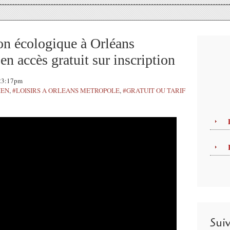
ion écologique à Orléans
en accès gratuit sur inscription
 23:17pm
IEN
,
#LOISIRS A ORLEANS METROPOLE
,
#GRATUIT OU TARIF
Sui