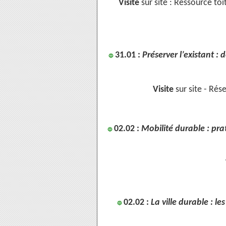
Visite
sur site : Ressource toi
31.01 :
Préserver l’existant :
🔵
Visite
sur site - Rés
02.02 :
Mobilité durable : pr
🔵
02.02 :
La ville durable : le
🔵