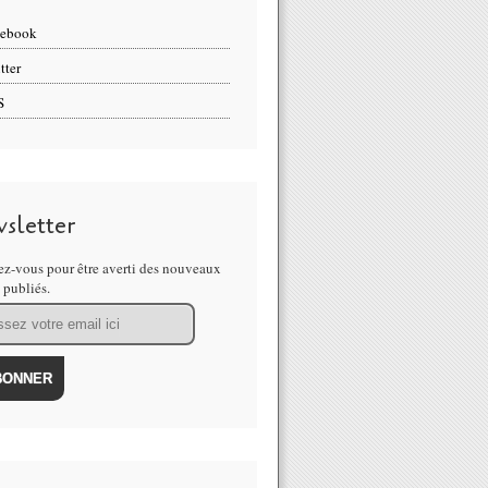
cebook
tter
S
sletter
z-vous pour être averti des nouveaux
s publiés.