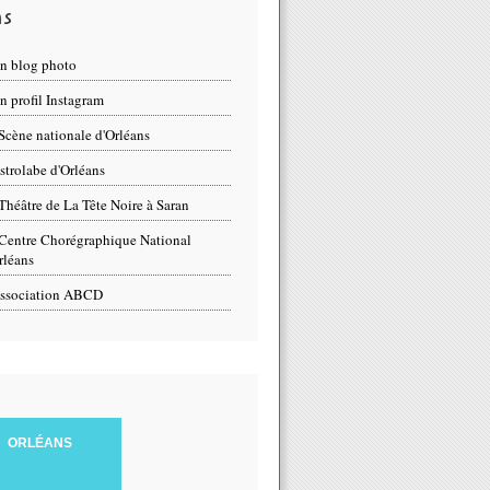
ns
n blog photo
 profil Instagram
Scène nationale d'Orléans
strolabe d'Orléans
Théâtre de La Tête Noire à Saran
Centre Chorégraphique National
rléans
ssociation ABCD