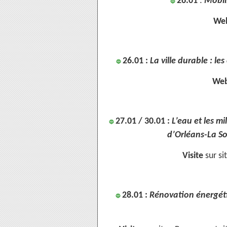
26.01
:
Mobili
🔵
Web
26.01 :
La ville durable : l
🔵
Web
27.01 / 30.01 :
L’eau et les mi
🔵
d’Orléans-La S
Visite
sur si
28.01 :
Rénovation énergéti
🔵