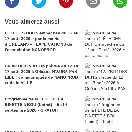
Vous aimerez aussi
FÊTE DES DUITS empêchée du 12 au
17 août 2026 « par la mairie
d’ORLEANS » : EXPLICATIONS de
l’association NANOPROD
𝐋𝐀 𝐅𝐄𝐓𝐄 𝐃𝐄𝐒 𝐃𝐔𝐈𝐓𝐒 prévue du 12 au
17 août 2026 à Orléans 𝐍’𝐀𝐔𝐑𝐀 𝐏𝐀𝐒
𝐋𝐈𝐄𝐔 : communiqués de NANOPROD
et de la VILLE
Programme de la FÊTE DE LA
BINETTE à BOU (Loiret) – 5 et 6
septembre 2026 - GRATUIT