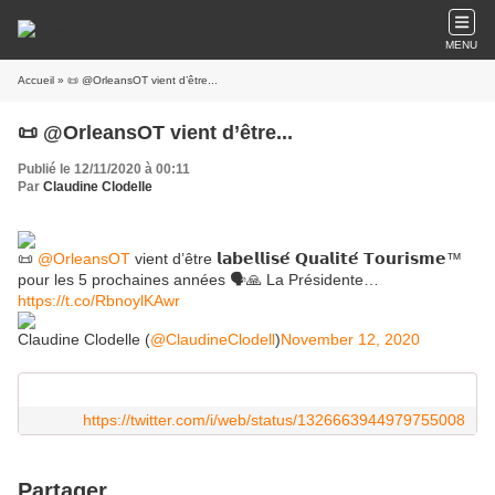
MENU
Accueil
» 📜 @OrleansOT vient d’être...
📜 @OrleansOT vient d’être...
Publié le 12/11/2020 à 00:11
Par
Claudine Clodelle
📜
@OrleansOT
vient d’être 𝗹𝗮𝗯𝗲𝗹𝗹𝗶𝘀𝗲́ 𝗤𝘂𝗮𝗹𝗶𝘁𝗲́ 𝗧𝗼𝘂𝗿𝗶𝘀𝗺𝗲™
pour les 5 prochaines années 🗣🙏 La Présidente…
https://t.co/RbnoylKAwr
Claudine Clodelle (
@ClaudineClodell
)
November 12, 2020
https://twitter.com/i/web/status/1326663944979755008
Partager