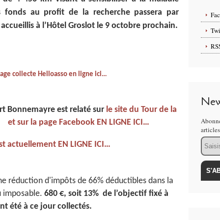
s fonds au profit de la recherche passera par
Fa
ccueillis à l’Hôtel Groslot le 9 octobre prochain.
Twi
RS
age collecte Helloasso en ligne ici…
New
rt Bonnemayre est relaté sur
le site du Tour de la
Abonne
et sur la page Facebook EN LIGNE ICI…
article
Email
est actuellement EN LIGNE ICI…
e réduction d'impôts de 66% déductibles dans la
u imposable.
680 €, soit 13% de l’objectif fixé à
t été à ce jour collectés.