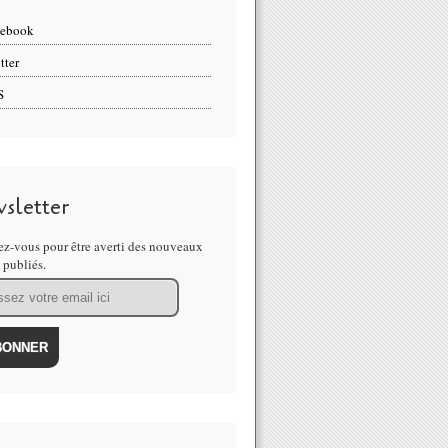
cebook
tter
S
sletter
z-vous pour être averti des nouveaux
s publiés.