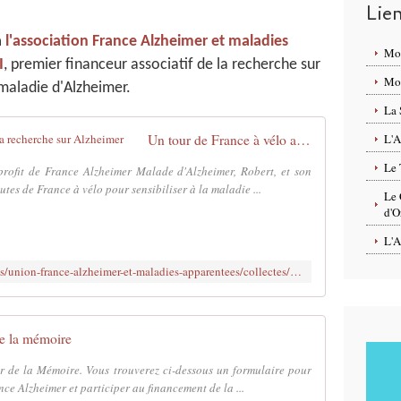
Lie
à
l'association France Alzheimer et maladies
Mo
I
, premier financeur associatif de la recherche sur
Mon
 maladie d'Alzheimer.
La 
Un tour de France à vélo au profit de la recherche sur Alzheimer
L'A
Le 
rofit de France Alzheimer Malade d'Alzheimer, Robert, et son
tes de France à vélo pour sensibiliser à la maladie ...
Le 
d'O
L'A
https://www.helloasso.com/associations/union-france-alzheimer-et-maladies-apparentees/collectes/un-tour-de-france-a-velo-au-profit-de-la-recherche-sur-alzheimer
de la mémoire
ur de la Mémoire. Vous trouverez ci-dessous un formulaire pour
ce Alzheimer et participer au financement de la ...