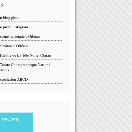
ns
n blog photo
 profil Instagram
Scène nationale d'Orléans
strolabe d'Orléans
Théâtre de La Tête Noire à Saran
Centre Chorégraphique National
rléans
ssociation ABCD