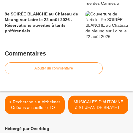
9e SOIRÉE BLANCHE au Château de
Meung sur Loire le 22 août 2026 :
Réservations ouvertes à tarifs
préférentiels
Commentaires
Ajouter un commentaire
< Recherche sur Alzheimer
MUSICALES D’AUTOMNE
: Orléans accueille le TOUR
à ST JEAN DE BRAYE le
DE LA MÉMOIRE de
samedi 10 octobre 2020 :
Laurence et Robert
conférence d' AM Royer-
Bonnemayre
Pantin et concert >
Hébergé par Overblog