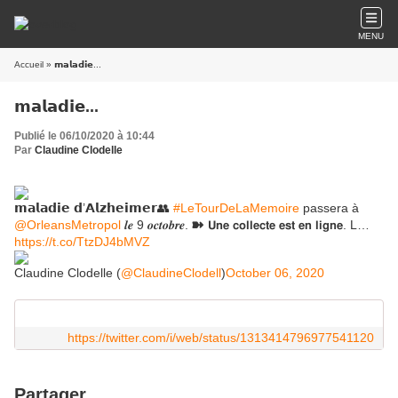
MENU
Accueil
» 𝗺𝗮𝗹𝗮𝗱𝗶𝗲...
𝗺𝗮𝗹𝗮𝗱𝗶𝗲...
Publié le 06/10/2020 à 10:44
Par
Claudine Clodelle
𝗺𝗮𝗹𝗮𝗱𝗶𝗲 𝗱’𝗔𝗹𝘇𝗵𝗲𝗶𝗺𝗲𝗿👥
#LeTourDeLaMemoire
passera à
@OrleansMetropol
𝒍𝒆 9 𝒐𝒄𝒕𝒐𝒃𝒓𝒆. ➽ 𝗨𝗻𝗲 𝗰𝗼𝗹𝗹𝗲𝗰𝘁𝗲 𝗲𝘀𝘁 𝗲𝗻 𝗹𝗶𝗴𝗻𝗲. L…
https://t.co/TtzDJ4bMVZ
Claudine Clodelle (
@ClaudineClodell
)
October 06, 2020
https://twitter.com/i/web/status/1313414796977541120
Partager