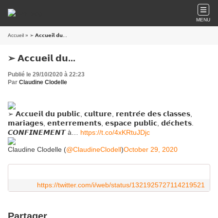
MENU
Accueil
» ➢ 𝗔𝗰𝗰𝘂𝗲𝗶𝗹 𝗱𝘂...
➢ 𝗔𝗰𝗰𝘂𝗲𝗶𝗹 𝗱𝘂...
Publié le 29/10/2020 à 22:23
Par
Claudine Clodelle
➢ 𝗔𝗰𝗰𝘂𝗲𝗶𝗹 𝗱𝘂 𝗽𝘂𝗯𝗹𝗶𝗰, 𝗰𝘂𝗹𝘁𝘂𝗿𝗲, 𝗿𝗲𝗻𝘁𝗿𝗲́𝗲 𝗱𝗲𝘀 𝗰𝗹𝗮𝘀𝘀𝗲𝘀,
𝗺𝗮𝗿𝗶𝗮𝗴𝗲𝘀, 𝗲𝗻𝘁𝗲𝗿𝗿𝗲𝗺𝗲𝗻𝘁𝘀, 𝗲𝘀𝗽𝗮𝗰𝗲 𝗽𝘂𝗯𝗹𝗶𝗰, 𝗱𝗲́𝗰𝗵𝗲𝘁𝘀.
𝘾𝙊𝙉𝙁𝙄𝙉𝙀𝙈𝙀𝙉𝙏 à…
https://t.co/4xKRtuJDjc
Claudine Clodelle (
@ClaudineClodell
)
October 29, 2020
https://twitter.com/i/web/status/1321925727114219521
Partager