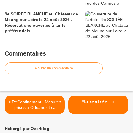
9e SOIRÉE BLANCHE au Château de
Meung sur Loire le 22 août 2026 :
Réservations ouvertes à tarifs
préférentiels
Commentaires
Ajouter un commentaire
< ReConfinement : Mesures
‼𝗹𝗮 𝗿𝗲𝗻𝘁𝗿𝗲́𝗲... >
prises à Orléans et sa
métropole – Cellule d’appel
téléphonique 7J7 et
24H/24.
Hébergé par Overblog