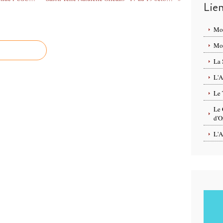
Lie
Mo
Mon
La 
L'A
Le 
Le 
d'O
L'A