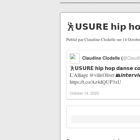
🕺𝗨𝗦𝗨𝗥𝗘 𝗵𝗶𝗽 𝗵𝗼
Publié par Claudine Clodelle sur 14 Octob
Claudine Clodelle (
@Claudi
🕺𝗨𝗦𝗨𝗥𝗘 𝗵𝗶𝗽 𝗵𝗼𝗽 𝗱𝗮𝗻𝘀𝗲 𝗰𝗼
L'Alliage
@villeOlivet
👥𝙞𝙣𝙩𝙚𝙧𝙫
https://t.co/Az4dQUP3xU
October 14, 2020