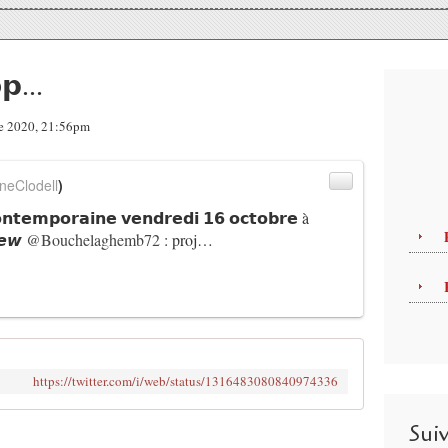
𝗽...
re 2020, 21:56pm
neClodell
)
𝘁𝗲𝗺𝗽𝗼𝗿𝗮𝗶𝗻𝗲 𝘃𝗲𝗻𝗱𝗿𝗲𝗱𝗶 𝟭𝟲 𝗼𝗰𝘁𝗼𝗯𝗿𝗲 à
𝙚𝙬
@Bouchelaghemb72
: proj…
https://twitter.com/i/web/status/1316483080840974336
Sui