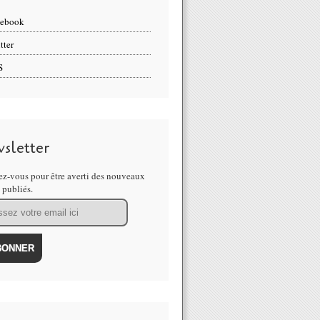
cebook
tter
S
sletter
z-vous pour être averti des nouveaux
s publiés.