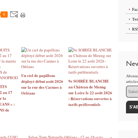
Fa
0
Twi
RS
New
Un ciel de papillons
Abonne
9e SOIRÉE BLANCHE
déployé début août 2026
article
ITS
au Château de Meung
sur la rue des Carmes à
Email
2 au 17
sur Loire le 22 août 2026
Orléans
r la
: Réservations ouvertes à
EANS » :
tarifs préférentiels
S de
Interview: Brahim Bouchelaghem transcende l’USURE du corps – A découvrir le 16 octobre à L’ALLIAGE d’Olivet
Salon Terre Naturelle Orléans - 17 au 19 octobre 2020 Aire Chapit'O - Animations, tarifs, exposants