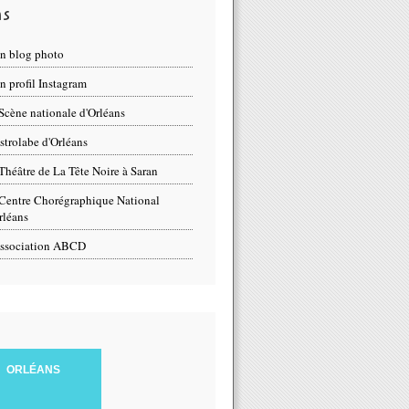
ns
n blog photo
 profil Instagram
Scène nationale d'Orléans
strolabe d'Orléans
Théâtre de La Tête Noire à Saran
Centre Chorégraphique National
rléans
ssociation ABCD