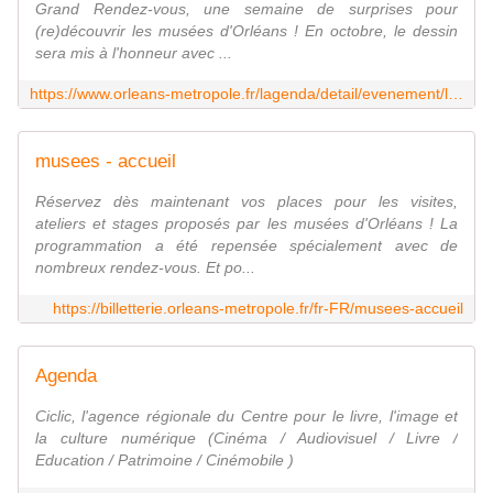
Grand Rendez-vous, une semaine de surprises pour
(re)découvrir les musées d'Orléans ! En octobre, le dessin
sera mis à l'honneur avec ...
https://www.orleans-metropole.fr/lagenda/detail/evenement/le-grand-rendez-vous-2-le-dessin/34810171?cHash=e7c683c776c54d4a51a578eecd5456dd
musees - accueil
Réservez dès maintenant vos places pour les visites,
ateliers et stages proposés par les musées d'Orléans ! La
programmation a été repensée spécialement avec de
nombreux rendez-vous. Et po...
https://billetterie.orleans-metropole.fr/fr-FR/musees-accueil
Agenda
Ciclic, l'agence régionale du Centre pour le livre, l'image et
la culture numérique (Cinéma / Audiovisuel / Livre /
Education / Patrimoine / Cinémobile )