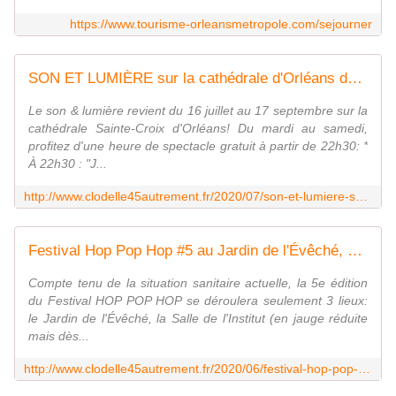
https://www.tourisme-orleansmetropole.com/sejourner
SON ET LUMIÈRE sur la cathédrale d'Orléans du 16 juillet au 17 septembre 2020 - GRATUIT - VIVRE AUTREMENT VOS LOISIRS avec Clodelle
Le son & lumière revient du 16 juillet au 17 septembre sur la
cathédrale Sainte-Croix d'Orléans! Du mardi au samedi,
profitez d'une heure de spectacle gratuit à partir de 22h30: *
À 22h30 : "J...
http://www.clodelle45autrement.fr/2020/07/son-et-lumiere-sur-la-cathedrale-d-orleans-du-16-juillet-au-17-septembre-2020-gratuit.html
Festival Hop Pop Hop #5 au Jardin de l'Évêché, au Campo Santo et à L'Institut les 18 et 19 Septembre 2020 - VIVRE AUTREMENT VOS LOISIRS avec Clodelle
Compte tenu de la situation sanitaire actuelle, la 5e édition
du Festival HOP POP HOP se déroulera seulement 3 lieux:
le Jardin de l'Évêché, la Salle de l'Institut (en jauge réduite
mais dès...
http://www.clodelle45autrement.fr/2020/06/festival-hop-pop-hop-5-au-jardin-de-l-eveche-au-campo-santo-et-a-l-institut-les-18-et-19-septembre-2020.html