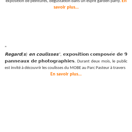
En
exposition de peintures, dégustation dans un esprit garden party.
savoir plus...
"
𝗥𝗲𝗴𝗮𝗿𝗱
𝘀
𝗲𝗻
𝗰𝗼𝘂𝗹𝗶𝘀𝘀𝗲𝘀
𝗲𝘅𝗽𝗼𝘀𝗶𝘁𝗶𝗼𝗻
𝗰𝗼𝗺𝗽𝗼𝘀𝗲
𝗲
𝗱𝗲
𝟵
(
)
",
𝗽𝗮𝗻𝗻𝗲𝗮𝘂𝘅
𝗱𝗲
𝗽𝗵𝗼𝘁𝗼𝗴𝗿𝗮𝗽
𝗶𝗲𝘀
𝗵
. Durant deux mois, le public
est invité à découvrir les coulisses du MOBE au Parc Pasteur à travers
En savoir plus...