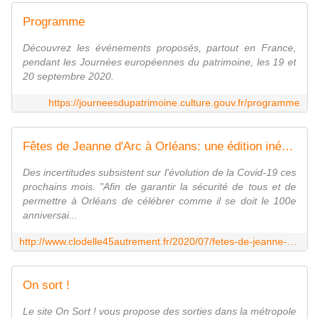
Programme
Découvrez les événements proposés, partout en France,
pendant les Journées européennes du patrimoine, les 19 et
20 septembre 2020.
https://journeesdupatrimoine.culture.gouv.fr/programme
Fêtes de Jeanne d'Arc à Orléans: une édition inédite au format repensé en septembre 2020 - VIVRE AUTREMENT VOS LOISIRS avec Clodelle
Des incertitudes subsistent sur l'évolution de la Covid-19 ces
prochains mois. "Afin de garantir la sécurité de tous et de
permettre à Orléans de célébrer comme il se doit le 100e
anniversai...
http://www.clodelle45autrement.fr/2020/07/fetes-de-jeanne-d-arc-a-orleans-une-edition-inedite-au-format-repense-en-septembre-2020.html
On sort !
Le site On Sort ! vous propose des sorties dans la métropole