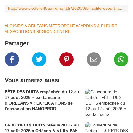
http://www.clodelle45autrement.fr/2020/09/insoliteroses-1-au-jardin-des-plantes-d-orleans-les-26-et-27-septembre-2020-tableaux-floraux-professionnels-et-illuminat-4
#LOISIRS A ORLEANS METROPOLE
#JARDINS & FLEURS
#EXPOSITIONS REGION CENTRE
Partager
Vous aimerez aussi
FÊTE DES DUITS empêchée du 12 au
17 août 2026 « par la mairie
d’ORLEANS » : EXPLICATIONS de
l’association NANOPROD
𝐋𝐀 𝐅𝐄𝐓𝐄 𝐃𝐄𝐒 𝐃𝐔𝐈𝐓𝐒 prévue du 12 au
17 août 2026 à Orléans 𝐍’𝐀𝐔𝐑𝐀 𝐏𝐀𝐒