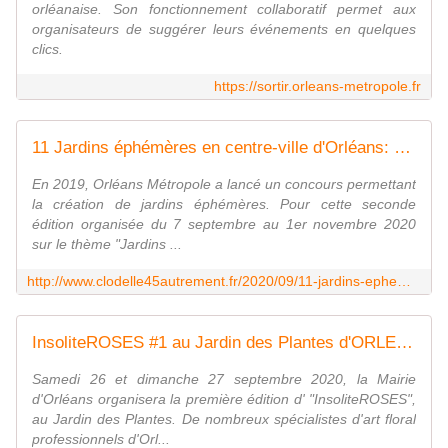
orléanaise. Son fonctionnement collaboratif permet aux
organisateurs de suggérer leurs événements en quelques
clics.
https://sortir.orleans-metropole.fr
11 Jardins éphémères en centre-ville d'Orléans: Découvrez les lauréats - Thème Jardins du futur du 7 septembre au 1er novembre - VIVRE AUTREMENT VOS LOISIRS avec Clodelle
En 2019, Orléans Métropole a lancé un concours permettant
la création de jardins éphémères. Pour cette seconde
édition organisée du 7 septembre au 1er novembre 2020
sur le thème "Jardins ...
http://www.clodelle45autrement.fr/2020/09/11-jardins-ephemeres-en-centre-ville-d-orleans-decouvrez-les-laureats-theme-jardins-du-futur-du-7-septembre-au-1er-novembre.html
InsoliteROSES #1 au Jardin des Plantes d'ORLEANS les 26 et 27 septembre 2020 : Tableaux floraux professionnels et illuminations - VIVRE AUTREMENT VOS LOISIRS avec Clodelle
Samedi 26 et dimanche 27 septembre 2020, la Mairie
d'Orléans organisera la première édition d' "InsoliteROSES",
au Jardin des Plantes. De nombreux spécialistes d'art floral
professionnels d'Orl...