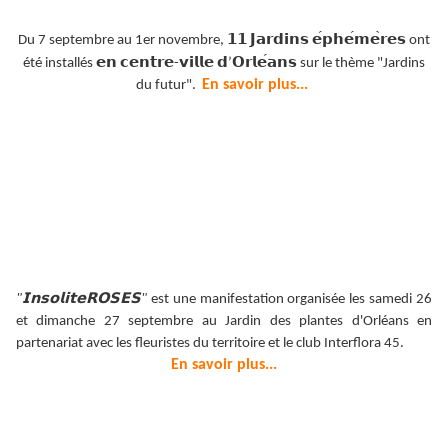
𝟭𝟭
𝗝𝗮𝗿𝗱𝗶𝗻𝘀
𝗲
𝗽𝗵𝗲
𝗺𝗲
𝗿𝗲𝘀
Du 7 septembre au 1er novembre,
ont
𝗲𝗻
𝗰𝗲𝗻𝘁𝗿𝗲
𝘃𝗶𝗹𝗹𝗲
𝗱
𝗢𝗿𝗹𝗲
𝗮𝗻𝘀
été installés
-
’
sur le thème "Jardins
En savoir plus...
du futur".
𝗜𝗻𝘀𝗼𝗹𝗶𝘁𝗲𝗥𝗢𝗦𝗘𝗦
"
"
est une manifestation organisée les samedi 26
et dimanche 27 septembre au Jardin des plantes d'Orléans en
partenariat avec les fleuristes du territoire et le club Interflora 45.
En savoir plus...