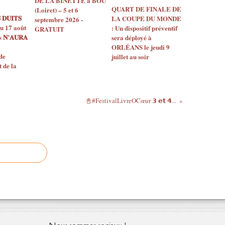
DE LA BINETTE à BOU
QUART DE FINALE DE
(Loiret) – 5 et 6
 𝐃𝐔𝐈𝐓𝐒
LA COUPE DU MONDE
septembre 2026 -
u 17 août
: Un dispositif préventif
GRATUIT
𝐍’𝐀𝐔𝐑𝐀
sera déployé à
ORLÉANS le jeudi 9
de
juillet au soir
de la
📓#FestivalLivreOCœur 𝟯 𝗲𝘁 𝟰...