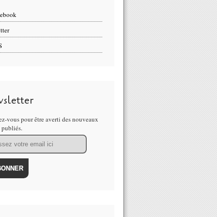
cebook
tter
S
sletter
z-vous pour être averti des nouveaux
s publiés.