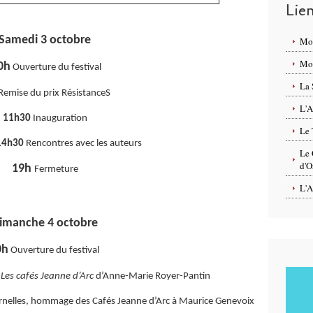
Lie
Samedi 3 octobre
Mo
Mon
0h
Ouverture du festival
La 
Remise du prix RésistanceS
L'A
11h30
Inauguration
Le 
 14h30
Rencontres avec les auteurs
Le 
d'O
19h
Fermeture
L'A
imanche 4 octobre
0h
Ouverture du festival
:
Les cafés Jeanne d’Arc
d’Anne-Marie Royer-Pantin
ernelles, hommage des Cafés Jeanne d’Arc à Maurice Genevoix