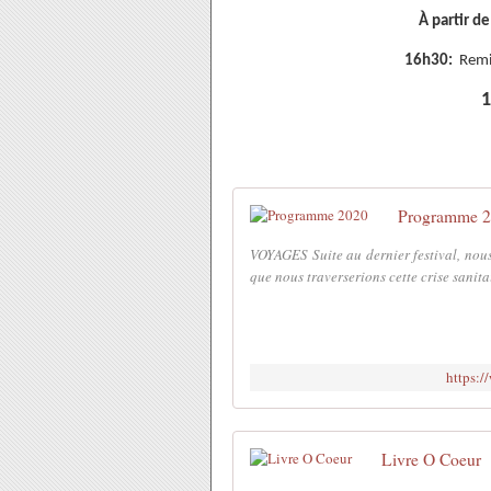
À partir d
16h30:
Remis
Programme 
VOYAGES Suite au dernier festival, nous
que nous traverserions cette crise sanitai
https:/
Livre O Coeur