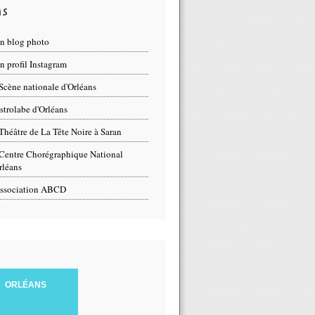
ns
n blog photo
 profil Instagram
Scène nationale d'Orléans
strolabe d'Orléans
Théâtre de La Tête Noire à Saran
Centre Chorégraphique National
rléans
ssociation ABCD