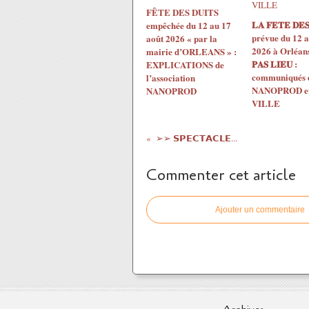
FÊTE DES DUITS
𝐋𝐀 𝐅𝐄𝐓𝐄 𝐃𝐄𝐒
empêchée du 12 au 17
prévue du 12 a
août 2026 « par la
2026 à Orléans 
mairie d’ORLEANS » :
𝐏𝐀𝐒 𝐋𝐈𝐄𝐔 :
EXPLICATIONS de
communiqués 
l’association
NANOPROD et 
NANOPROD
VILLE
➢➢ 𝗦𝗣𝗘𝗖𝗧𝗔𝗖𝗟𝗘...
Commenter cet article
Ajouter un commentaire