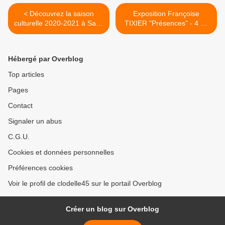
< Découvrez la saison
Exposition Françoise
culturelle 2020-2021 à Saint
TIXIER "Présences" - 4 au
Jean de la Ruelle et
27 septembre - Galerie du
téléchargez la brochure
Château de l'étang à
SARAN >
Hébergé par Overblog
Top articles
Pages
Contact
Signaler un abus
C.G.U.
Cookies et données personnelles
Préférences cookies
Voir le profil de clodelle45 sur le portail Overblog
Créer un blog sur Overblog