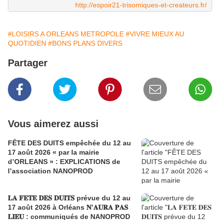
http://espoir21-trisomiques-et-createurs.fr/
#LOISIRS A ORLEANS METROPOLE
#VIVRE MIEUX AU
QUOTIDIEN
#BONS PLANS DIVERS
Partager
Vous aimerez aussi
FÊTE DES DUITS empêchée du 12 au
17 août 2026 « par la mairie
d’ORLEANS » : EXPLICATIONS de
l’association NANOPROD
𝐋𝐀 𝐅𝐄𝐓𝐄 𝐃𝐄𝐒 𝐃𝐔𝐈𝐓𝐒 prévue du 12 au
17 août 2026 à Orléans 𝐍’𝐀𝐔𝐑𝐀 𝐏𝐀𝐒
𝐋𝐈𝐄𝐔 : communiqués de NANOPROD