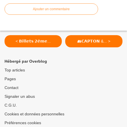
Ajouter un commentaire
< 𝗕𝗶𝗹𝗹𝗲𝘁𝘀 𝟮𝗲̀𝗺𝗲...
👥𝗖𝗔𝗣𝗧𝗢𝗡 &... >
Hébergé par Overblog
Top articles
Pages
Contact
Signaler un abus
C.G.U.
Cookies et données personnelles
Préférences cookies