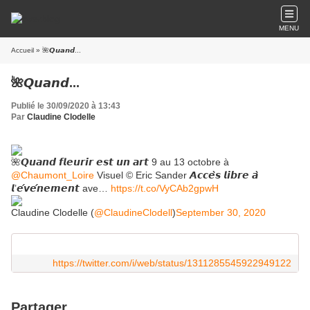
MENU
Accueil
» 🌺𝙌𝙪𝙖𝙣𝙙...
🌺𝙌𝙪𝙖𝙣𝙙...
Publié le 30/09/2020 à 13:43
Par
Claudine Clodelle
🌺𝙌𝙪𝙖𝙣𝙙 𝙛𝙡𝙚𝙪𝙧𝙞𝙧 𝙚𝙨𝙩 𝙪𝙣 𝙖𝙧𝙩 9 au 13 octobre à
@Chaumont_Loire
Visuel © Eric Sander 𝘼𝙘𝙘𝙚̀𝙨 𝙡𝙞𝙗𝙧𝙚 𝙖̀
𝙡’𝙚́𝙫𝙚́𝙣𝙚𝙢𝙚𝙣𝙩 ave…
https://t.co/VyCAb2gpwH
Claudine Clodelle (
@ClaudineClodell
)
September 30, 2020
https://twitter.com/i/web/status/1311285545922949122
Partager