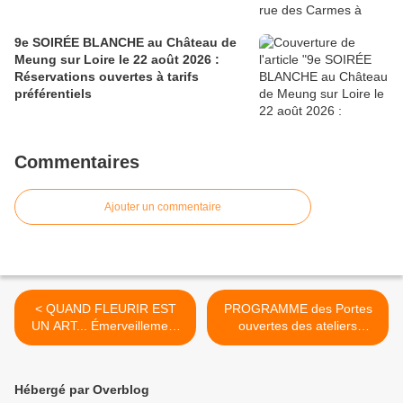
9e SOIRÉE BLANCHE au Château de
Meung sur Loire le 22 août 2026 :
Réservations ouvertes à tarifs
préférentiels
Commentaires
Ajouter un commentaire
< QUAND FLEURIR EST
PROGRAMME des Portes
UN ART... Émerveillement
ouvertes des ateliers
végétal au Domaine de
d’artistes et artisans d’art
Chaumont-sur-Loire du 9
du Loiret - 10 & 11 octobre
au 13 octobre 2020
2020 >
Hébergé par Overblog