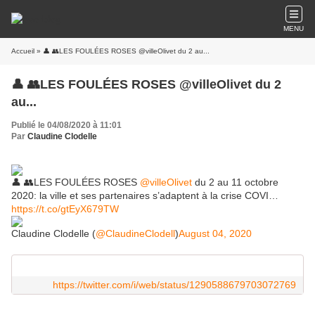
MENU
Accueil
» 👤 👥LES FOULÉES ROSES @villeOlivet du 2 au...
👤 👥LES FOULÉES ROSES @villeOlivet du 2
au...
Publié le 04/08/2020 à 11:01
Par
Claudine Clodelle
👤 👥LES FOULÉES ROSES
@villeOlivet
du 2 au 11 octobre
2020: la ville et ses partenaires s’adaptent à la crise COVI…
https://t.co/gtEyX679TW
Claudine Clodelle (
@ClaudineClodell
)
August 04, 2020
https://twitter.com/i/web/status/1290588679703072769