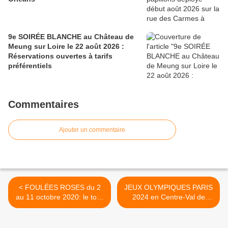
9e SOIRÉE BLANCHE au Château de
Meung sur Loire le 22 août 2026 :
Réservations ouvertes à tarifs
préférentiels
Commentaires
Ajouter un commentaire
< FOULÉES ROSES du 2
JEUX OLYMPIQUES PARIS
au 11 octobre 2020: le tour
2024 en Centre-Val de
du monde virtuel organisé
Loire: François BONNEAU
par la ville d’Olivet au profit
défend la candidature du
de la Ligue contre le
Parc équestre fédéral de