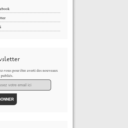
cebook
tter
S
sletter
z-vous pour être averti des nouveaux
s publiés.