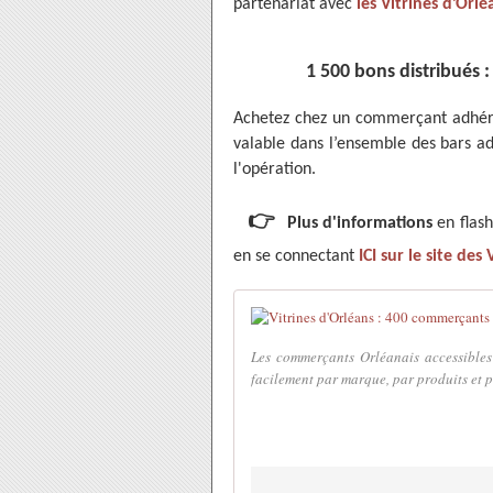
partenariat avec
les Vitrines d’Orlé
1 500 bons distribués 
Achetez chez un commerçant adhére
valable dans l’ensemble des bars a
l'opération.
👉
Plus d'informations
en flash
en se connectant
ICI sur le site des
Les commerçants Orléanais accessibles
facilement par marque, par produits et pa