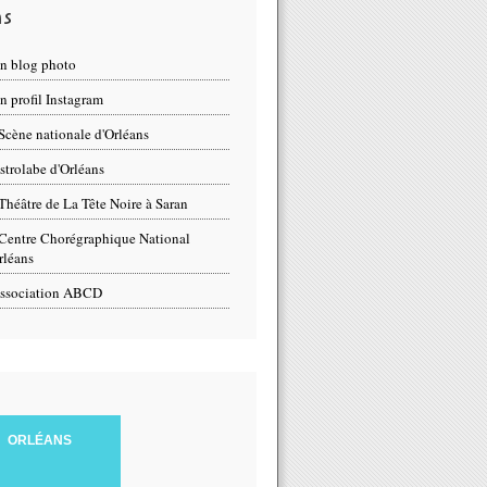
ns
n blog photo
 profil Instagram
Scène nationale d'Orléans
strolabe d'Orléans
Théâtre de La Tête Noire à Saran
Centre Chorégraphique National
rléans
ssociation ABCD