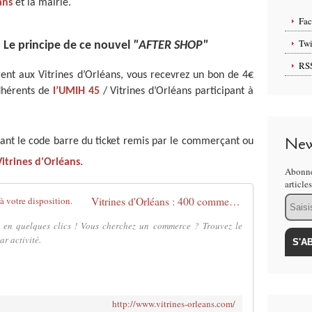
ans
et la mairie.
Fa
Twi
: Le principe de ce nouvel
"AFTER SHOP"
RS
nt aux Vitrines d’Orléans, vous recevrez un bon de 4€
dhérents de
l’UMIH 45
/ Vitrines d’Orléans participant à
New
ant le code barre du ticket remis par le commerçant ou
 Vitrines d'Orléans.
Abonne
article
Email
Vitrines d'Orléans : 400 commerçants à votre disposition.
 en quelques clics ! Vous cherchez un commerce ? Trouvez le
r activité.
http://www.vitrines-orleans.com/