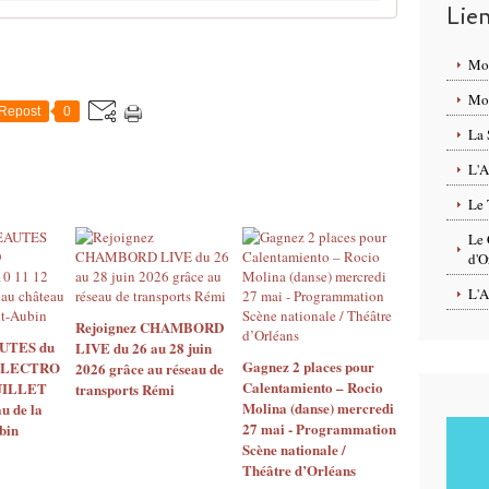
Lie
Mo
Mon
Repost
0
La 
L'A
Le 
Le 
d'O
L'A
Rejoignez CHAMBORD
UTES du
LIVE du 26 au 28 juin
Gagnez 2 places pour
ELECTRO
2026 grâce au réseau de
Calentamiento – Rocio
JUILLET
transports Rémi
Molina (danse) mercredi
u de la
27 mai - Programmation
bin
Scène nationale /
Théâtre d’Orléans