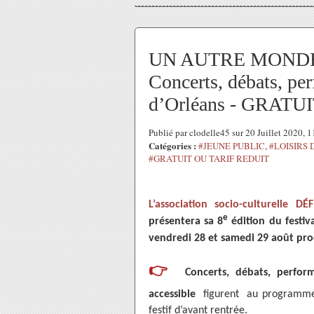
UN AUTRE MONDE les
Concerts, débats, pe
d’Orléans - GRATU
Publié par clodelle45 sur 20 Juillet 2020, 
Catégories :
#JEUNE PUBLIC
,
#LOISIRS 
#GRATUIT OU TARIF REDUIT
L’association socio-culturelle DÉF
e
présentera sa 8
édition du festi
vendredi 28 et samedi 29 août pro
👉
Concerts, débats, perfor
accessible
figurent au programme d
festif d’avant rentrée.