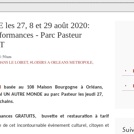
 27, 8 et 29 août 2020:
rformances - Parc Pasteur
IT
11:50am
DANS LE LOIRET
,
#LOISIRS A ORLEANS METROPOLE
,
I
basée au 108 Maison Bourgogne à Orléans,
val UN AUTRE MONDE au parc Pasteur les jeudi 27,
chains.
mances GRATUITS, buvette et restauration à tarif
e cet incontournable évènement culturel, citoyen et
Sui