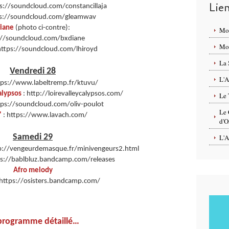
Lie
ps://soundcloud.com/constancillaja
ps://soundcloud.com/gleamwav
iane
(photo ci-contre):
Mo
://soundcloud.com/bxdiane
Mon
https://soundcloud.com/lhiroyd
La 
Vendredi 28
L'A
tps://www.labeltremp.fr/ktuvu/
alypsos
: http://loirevalleycalypsos.com/
Le 
tps://soundcloud.com/oliv-poulot
Le 
'
: https://www.lavach.com/
d'O
Samedi 29
L'A
tp://vengeurdemasque.fr/minivengeurs2.html
ps://bablbluz.bandcamp.com/releases
Afro melody
 https://osisters.bandcamp.com/
programme détaillé…