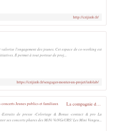
http://crijinfo.fr/
et valorise l'engagement des jeunes. Cet espace de co-working est
tiatives. Il permet à tout porteur de proj...
https://crijinfo.fr/sengager-monter-un-projet/infolab/
La compagnie du Vengeur: Spectacles concerts Jeunes publics et familiaux
s -Extraits de presse -Coloriage & Bonus -contact & pro La
nter ses concerts phares des MiNi VeNGeURS! Les Mini Vengeu...