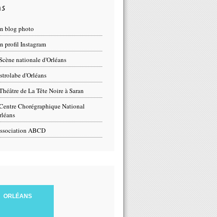
ns
n blog photo
 profil Instagram
Scène nationale d'Orléans
strolabe d'Orléans
Théâtre de La Tête Noire à Saran
Centre Chorégraphique National
rléans
ssociation ABCD