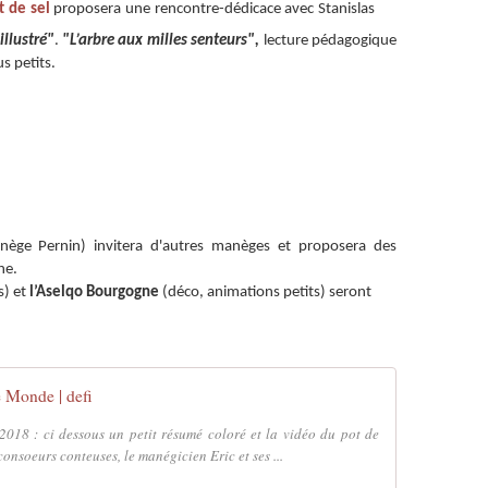
t de sel
proposera une rencontre-dédicace avec Stanislas
illustré"
.
"L’arbre aux milles senteurs",
lecture pédagogique
s petits.
ège Pernin) invitera d'autres manèges et proposera des
he.
s) et
l’Aselqo Bourgogne
(déco, animations petits) seront
 Monde | defi
2018 : ci dessous un petit résumé coloré et la vidéo du pot de
consoeurs conteuses, le manégicien Eric et ses ...