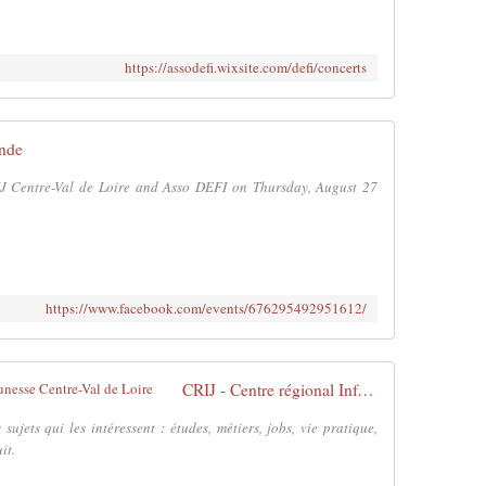
https://assodefi.wixsite.com/defi/concerts
nde
IJ Centre-Val de Loire and Asso DEFI on Thursday, August 27
https://www.facebook.com/events/676295492951612/
CRIJ - Centre régional Information Jeunesse Centre-Val de Loire
sujets qui les intéressent : études, métiers, jobs, vie pratique,
it.