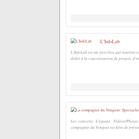
L'InfoLab
L'InfoLab est un tiers-lieu qui soutient 
dédié à la concrétisation de projets, d'ini
Les concerts -L'équipe -Vidéos/Photo
compagnie du Vengeur est fière de prése