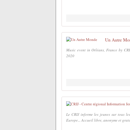
Un Autre Mo
Music event in Orléans, France by CR
2020
Le CRIJ informe les jeunes sur tous les 
Europe... Accueil libre, anonyme et gratu