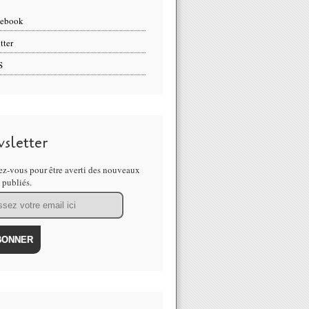
cebook
tter
S
sletter
z-vous pour être averti des nouveaux
s publiés.