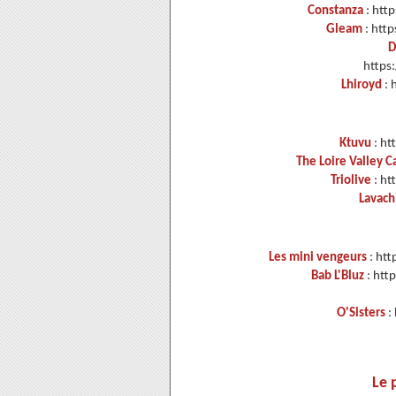
Constanza
: htt
Gleam
: htt
D
https
Lhiroyd
: 
Ktuvu
: ht
The Loire Valley C
Triolive
: ht
Lavach
Les mini vengeurs
: ht
Bab L'Bluz
: htt
O'Sisters
:
Le 