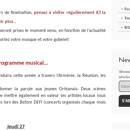
Fa
s de finalisation,
pensez à visiter régulièrement ICI la
Twi
ir plus…
RS
seront prises le moment venu, en fonction de l’actualité
pportez votre masque et votre gobelet!
New
Programme musical…
Abonne
uira cette année à travers l’Arménie, la Réunion, les
article
Email
donner la parole aux jeunes Orléanais. Deux scènes
e mettre également en valeur les artistes locaux issus
és lors des
Before DEFI
(concerts organisés chaque mois
Jeudi 27