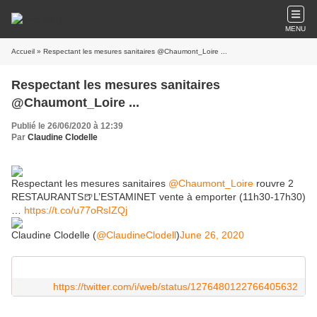
MENU
Accueil
» Respectant les mesures sanitaires @Chaumont_Loire ...
Respectant les mesures sanitaires
@Chaumont_Loire ...
Publié le 26/06/2020 à 12:39
Par
Claudine Clodelle
Respectant les mesures sanitaires
@Chaumont_Loire
rouvre 2
RESTAURANTS🍺L’ESTAMINET vente à emporter (11h30-17h30)
…
https://t.co/u77oRsIZQj
Claudine Clodelle (
@ClaudineClodell
)
June 26, 2020
https://twitter.com/i/web/status/1276480122766405632