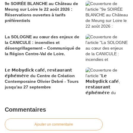
9e SOIRÉE BLANCHE au Château de
Meung sur Loire le 22 août 2026 :
Réservations ouvertes à tarifs
préférentiels
La SOLOGNE au cœur des enjeux de
la CANICULE : incendies et
désengrillagement – Communiqué de
la Région Centre-Val de Loire.
𝗟𝗲 𝗠𝗼𝗯𝘆𝗱𝗶𝗰𝗸 𝗰𝗮𝗳𝗲́, 𝗿𝗲𝘀𝘁𝗮𝘂𝗿𝗮𝗻𝘁
𝗲́𝗽𝗵𝗲́𝗺𝗲̀𝗿𝗲 du Centre de Création
Contemporaine Olivier Debré - Tours
jusqu'au 27 septembre
Commentaires
Ajouter un commentaire