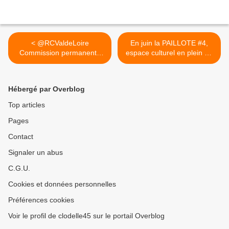
< @RCValdeLoire
En juin la PAILLOTE #4,
Commission permanente
espace culturel en plein air
régionale 12...
d’Orléans, s’embellit petit à
petit >
Hébergé par Overblog
Top articles
Pages
Contact
Signaler un abus
C.G.U.
Cookies et données personnelles
Préférences cookies
Voir le profil de clodelle45 sur le portail Overblog