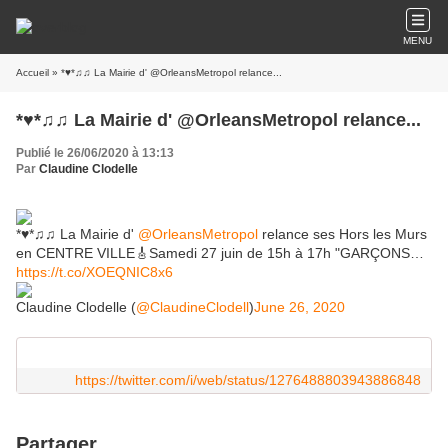
MENU
Accueil
» *♥*♫♫ La Mairie d' @OrleansMetropol relance...
*♥*♫♫ La Mairie d' @OrleansMetropol relance...
Publié le 26/06/2020 à 13:13
Par
Claudine Clodelle
*♥*♫♫ La Mairie d'
@OrleansMetropol
relance ses Hors les Murs
en CENTRE VILLE🎸Samedi 27 juin de 15h à 17h "GARÇONS…
https://t.co/XOEQNIC8x6
Claudine Clodelle (
@ClaudineClodell
)
June 26, 2020
https://twitter.com/i/web/status/1276488803943886848
Partager