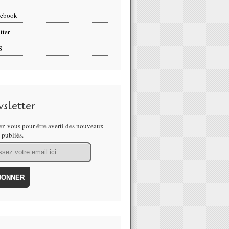
cebook
tter
S
sletter
z-vous pour être averti des nouveaux
s publiés.