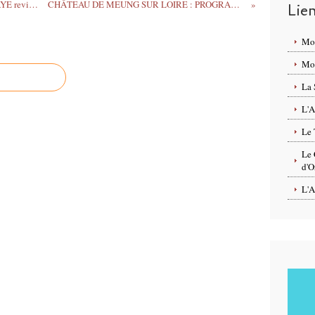
LA GUINGUETTE DE ST JEAN DE BRAYE revient le 26 juin – Découvrez le PROGRAMME jusqu’au 22 août 2020 - GRATUIT
CHÂTEAU DE MEUNG SUR LOIRE : PROGRAMME pour un bel été en famille, entre amis ou en solo du 6 juillet au 23 août 2020
Lie
Mo
Mon
La 
L'A
Le 
Le 
d'O
L'A