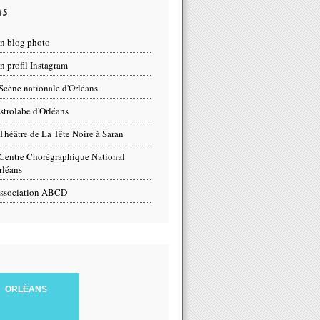
ns
n blog photo
 profil Instagram
Scène nationale d'Orléans
strolabe d'Orléans
Théâtre de La Tête Noire à Saran
Centre Chorégraphique National
rléans
ssociation ABCD