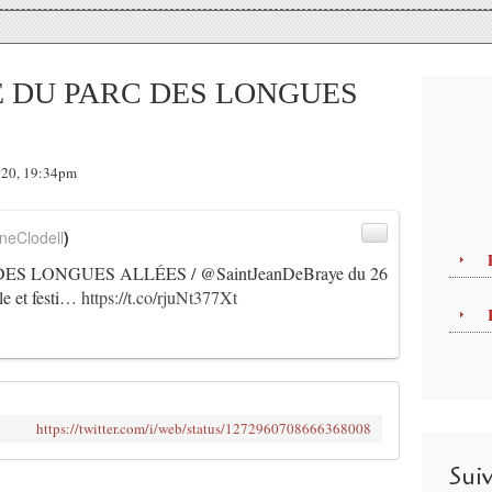
 DU PARC DES LONGUES
2020, 19:34pm
neClodell
)
 LONGUES ALLÉES / @SaintJeanDeBraye du 26
le et festi…
https://t.co/rjuNt377Xt
https://twitter.com/i/web/status/1272960708666368008
Sui