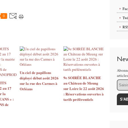
Fa
0
Twi
RS
New
Abonne
Un ciel de papillons
article
9e SOIRÉE BLANCHE
déployé début août 2026
Email
ITS
au Château de Meung
sur la rue des Carmes à
2 au 17
sur Loire le 22 août 2026
Orléans
r la
: Réservations ouvertes à
EANS » :
tarifs préférentiels
S de