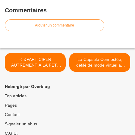
Commentaires
Ajouter un commentaire
< ♫PARTICIPER
La Capsule Connectée,
AUTREMENT A LA FÊTE
défilé de mode virtuel au
DE LA MUSIQUE A...
FRAC - Proposé par
FAMOUS ART le 20 juin à
18h - GRATUIT >
Hébergé par Overblog
Top articles
Pages
Contact
Signaler un abus
C.G.U.