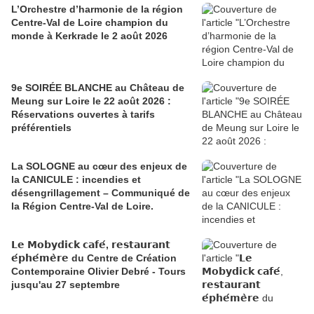
L’Orchestre d’harmonie de la région
Centre-Val de Loire champion du
monde à Kerkrade le 2 août 2026
9e SOIRÉE BLANCHE au Château de
Meung sur Loire le 22 août 2026 :
Réservations ouvertes à tarifs
préférentiels
La SOLOGNE au cœur des enjeux de
la CANICULE : incendies et
désengrillagement – Communiqué de
la Région Centre-Val de Loire.
𝗟𝗲 𝗠𝗼𝗯𝘆𝗱𝗶𝗰𝗸 𝗰𝗮𝗳𝗲́, 𝗿𝗲𝘀𝘁𝗮𝘂𝗿𝗮𝗻𝘁
𝗲́𝗽𝗵𝗲́𝗺𝗲̀𝗿𝗲 du Centre de Création
Contemporaine Olivier Debré - Tours
jusqu'au 27 septembre