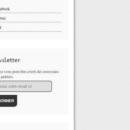
cebook
tter
S
sletter
z-vous pour être averti des nouveaux
s publiés.