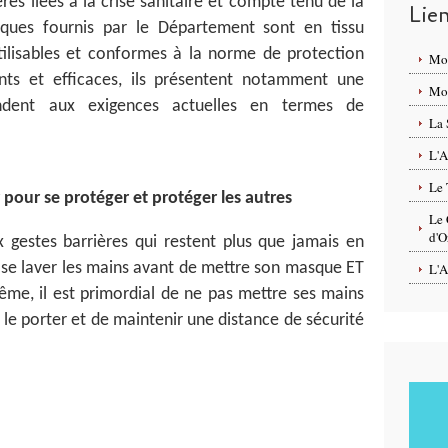
res liées à la crise sanitaire et compte tenu de la
Lie
ques fournis par le Département sont en tissu
tilisables et conformes à la norme de protection
Mo
ts et efficaces, ils présentent notamment une
Mon
ondent aux exigences actuelles en termes de
La 
L'A
Le 
pour se protéger et protéger les autres
Le 
d'O
 gestes barrières qui restent plus que jamais en
e se laver les mains avant de mettre son masque ET
L'A
même, il est primordial de ne pas mettre ses mains
 porter et de maintenir une distance de sécurité