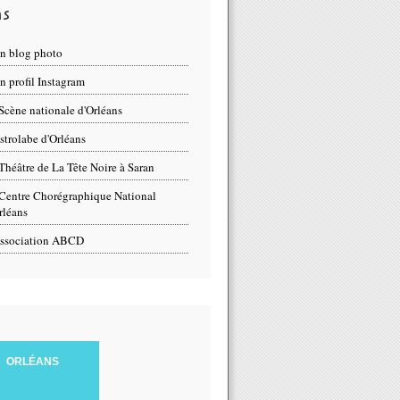
ns
n blog photo
 profil Instagram
Scène nationale d'Orléans
strolabe d'Orléans
Théâtre de La Tête Noire à Saran
Centre Chorégraphique National
rléans
ssociation ABCD