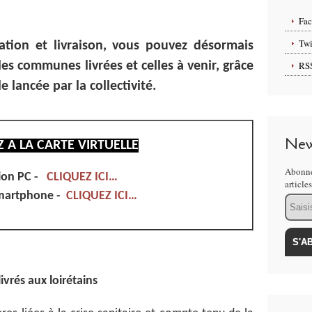
.
Fa
Twi
ation et livraison, vous pouvez désormais
les communes livrées et celles à venir, grâce
RS
e lancée par la collectivité.
New
 A LA CARTE VIRTUELLE
Abonne
ion PC -
CLIQUEZ ICI…
article
martphone -
CLIQUEZ ICI…
Email
vrés aux loirétains