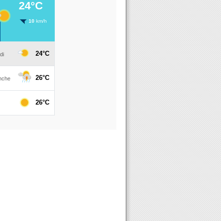
es en tissu fabriqués par 79 artisan(e)s couturier(e)s du Loiret re
nt du Loiret commande 300000 masques à 2 entreprises françaises 