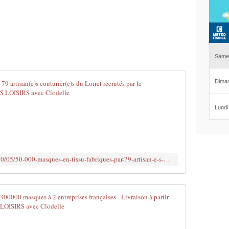
50 000 masqu
D
a
n
s
l
e
http://www.clodelle45autrement.fr/2020/05/50-000-masques-en-tissu-fabriques-par-79-artisan-e-s-couturier-e-s-du-loiret-recrutes-par-le-departement.html
c
o
n
t
Le Départeme
e
x
E
t
n