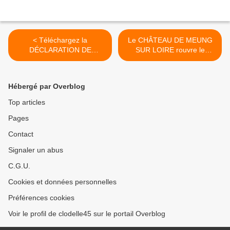
< Téléchargez la
Le CHÂTEAU DE MEUNG
DÉCLARATION DE
SUR LOIRE rouvre le
DÉPLACEMENT en dehors
samedi 16 mai 2020 de 13h
de votre département et à
à 18h dans le respect des
plus de 100 km de votre
règles sanitaires >
Hébergé par Overblog
domicile
Top articles
Pages
Contact
Signaler un abus
C.G.U.
Cookies et données personnelles
Préférences cookies
Voir le profil de clodelle45 sur le portail Overblog