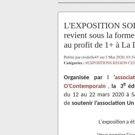
L'EXPOSITION SOLI
revient sous la fo
au profit de 1+ à La 
Publié par clodelle45 sur 3 Mai 2020, 03:
Catégories :
#EXPOSITIONS REGION CE
Organisée par
l ’associ
e
O’Contemporain
,
la 3
édi
du 12 au 22 mars 2020 à Sa
de
soutenir l’association Un
L'exposition a é