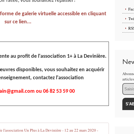
oir ratée, vous souhaitiez repasser?
Fa
 forme de galerie virtuelle accessible en cliquant
Twi
sur ce lien...
RS
nte au profit de l'association 1+ à La Devinière.
New
 œuvres disponibles, vous souhaitez en acquérir
Abonne
enseignement, contactez l'association
article
Email
ain@gmail.com ou 06 82 53 59 00
Exposition l