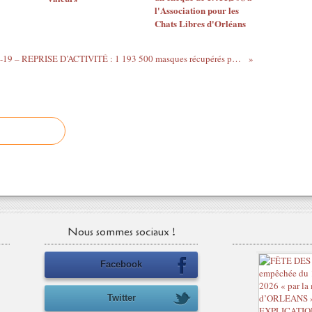
C
l'Association pour les
o
Chats Libres d'Orléans
n
t
COVID-19 – REPRISE D’ACTIVITÉ : 1 193 500 masques récupérés par les entreprises du Centre-Val de Loire le mardi 5 mai
e
m
p
o
r
a
i
n
,
o
r
g
a
Nous sommes sociaux !
n
i
Facebook
s
e
d
Twitter
e