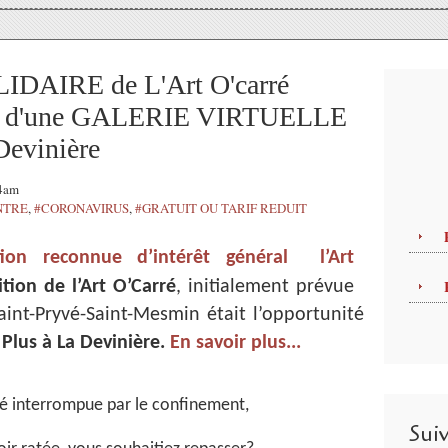
DAIRE de L'Art O'carré
rme d'une GALERIE VIRTUELLE
Devinière
54am
NTRE
,
#CORONAVIRUS
,
#GRATUIT OU TARIF REDUIT
ation reconnue d’intérêt général l’Art
tion de l’Art O’Carré
, initialement prévue
int-Pryvé-Saint-Mesmin était l’opportunité
 Plus à La Devinière.
En savoir plus...
té interrompue par le confinement,
Sui