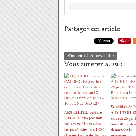
Partager cet article
S'inscrire à la newsletter
Vous aimerez aussi :
5e édition de
AR(t]CHIPEL célèbre
AUX ÉTOILES!
CALDER : Exposition
samedi 25 juil
collective "L’idée des
Saint-Benoît-s
corps célestes" au CCC
demandez le
Olivier Debré de Tours -
programme...