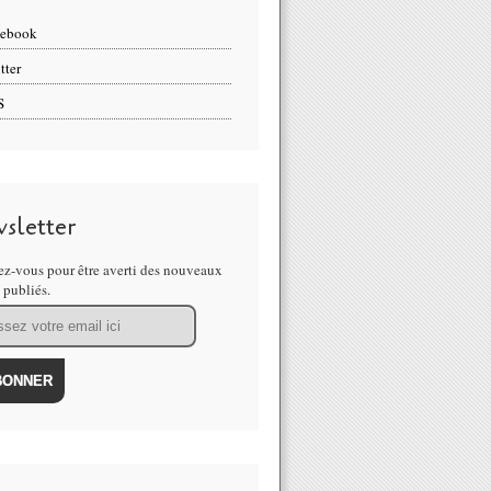
cebook
tter
S
sletter
z-vous pour être averti des nouveaux
s publiés.
'Art O' Carré au bénéfice de l'association Un Plus à La Devinière 