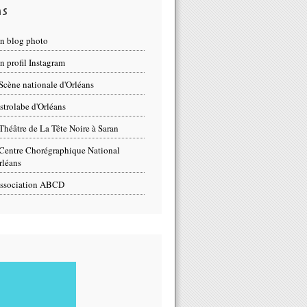
ns
n blog photo
 profil Instagram
Scène nationale d'Orléans
strolabe d'Orléans
Théâtre de La Tête Noire à Saran
Centre Chorégraphique National
rléans
ssociation ABCD