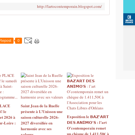
'
http://lartocontemporain.blogspot.com/
i
n
t
é
r
ê
Repost
0
t
g
é
n
é
r
a
l
l
'
 PLACE
Saint Jean de la Ruelle
A
 le
présente à L’Unisson une
r
Exposition le 𝗕𝗔𝗭'𝗔𝗥𝗧
let 2026 à
saison culturelle 2026-
t
𝗗𝗘𝗦 𝗔𝗡𝗜𝗠𝗢'𝗦 : l’art
ur-Loire :
2027 diversifiée en
O
O’contemporain remet
harmonie avec ses
'
un chèque de 1.411,50€ à
valeurs