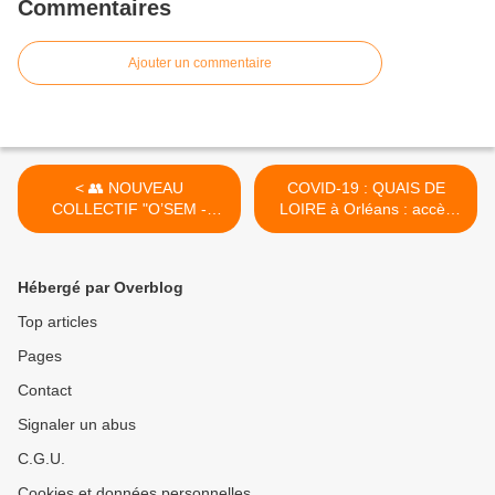
Commentaires
Ajouter un commentaire
< 👥 NOUVEAU
COVID-19 : QUAIS DE
COLLECTIF "O’SEM -
LOIRE à Orléans : accès
Orléans...
désormais autorisés aux
cyclistes puis aux piétons à
partir du 11 mai >
Hébergé par Overblog
Top articles
Pages
Contact
Signaler un abus
C.G.U.
Cookies et données personnelles