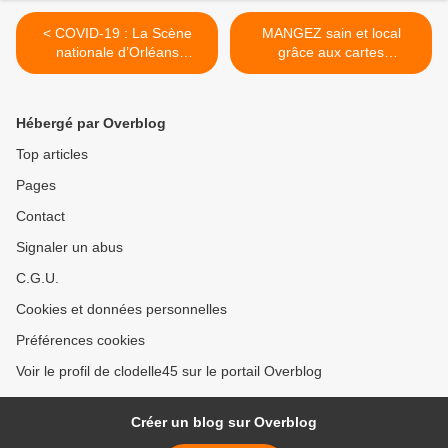
< COVID-19 : La Scène
MANGEZ sain et local
nationale d’Orléans
grâce aux cartes
communique sur le
interactives mises en ligne
remboursement des billets
par le Département du
et boucle sa saison 2020/21
Loiret >
Hébergé par Overblog
Top articles
Pages
Contact
Signaler un abus
C.G.U.
Cookies et données personnelles
Préférences cookies
Voir le profil de clodelle45 sur le portail Overblog
Créer un blog sur Overblog