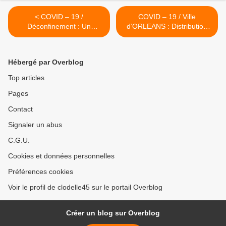
< COVID – 19 /
COVID – 19 / Ville
Déconfinement : Un
d’ORLEANS : Distribution
MASQUE GRATUIT
de MASQUES GRAND
fabriqué à Beaugency
PUBLIC GRATUITS entre le
bientôt distribué à chaque
5 et le 7 mai >
Hébergé par Overblog
Balgentien
Top articles
Pages
Contact
Signaler un abus
C.G.U.
Cookies et données personnelles
Préférences cookies
Voir le profil de clodelle45 sur le portail Overblog
Créer un blog sur Overblog