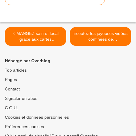
< MANGEZ sain et local
Écoutez les joyeuses vidéos
grâce aux cartes
confinées de
interactives mises en ligne
L’ORCHESTRE
par le Département du
L‘INATTENDU : Qu'est-ce
Loiret
qu'on attend, YMCA et
Hébergé par Overblog
Libiamo >
Top articles
Pages
Contact
Signaler un abus
C.G.U.
Cookies et données personnelles
Préférences cookies