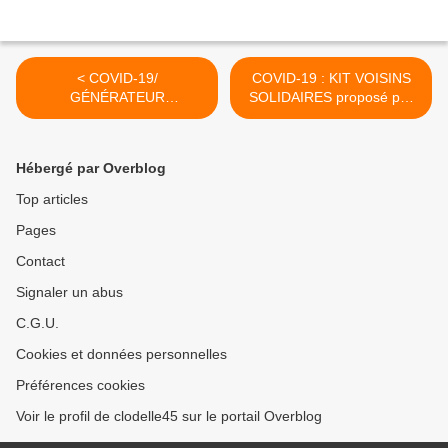
< COVID-19/
COVID-19 : KIT VOISINS
GÉNÉRATEUR
SOLIDAIRES proposé par
D’ATTESTATION DE
le Département du Loiret -
DÉPLACEMENT
Téléchargement GRATUIT
DÉROGATOIRE sur
>
Hébergé par Overblog
téléphone : Où le trouver?
Comment le remplir ?
Top articles
Pages
Contact
Signaler un abus
C.G.U.
Cookies et données personnelles
Préférences cookies
Voir le profil de clodelle45 sur le portail Overblog