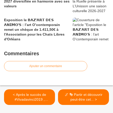
2027 diversifiée en harmonie avec ses
valeurs
Exposition le 𝗕𝗔𝗭'𝗔𝗥𝗧 𝗗𝗘𝗦
𝗔𝗡𝗜𝗠𝗢'𝗦 : l’art O’contemporain
remet un chèque de 1.411,50€ à
l'Association pour les Chats Libres
d'Orléans
Commentaires
Ajouter un commentaire
< Après le succès de
🌌 👣 Partir et découvrir
#Vivadavinci2019 ,
peut-être cet... >
@fbonneau...