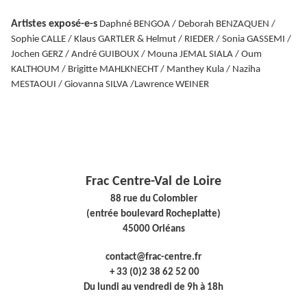
Artistes exposé-e-s
Daphné BENGOA
/ Deborah BENZAQUEN
/
Sophie CALLE
/ Klaus GARTLER & Helmut / RIEDER
/ Sonia GASSEMI
/
Jochen GERZ
/ André GUIBOUX
/ Mouna JEMAL SIALA
/ Oum
KALTHOUM
/ Brigitte MAHLKNECHT
/ Manthey Kula
/ Naziha
MESTAOUI
/ Giovanna SILVA
/Lawrence WEINER
Frac Centre-Val de Loire
88 rue du Colombier
(entrée boulevard Rocheplatte)
45000 Orléans
contact@frac-centre.fr
+ 33 (0)2 38 62 52 00
Du lundi au vendredi de 9h à 18h