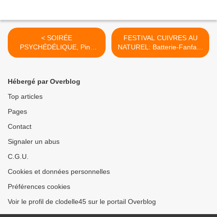
< SOIRÉE
FESTIVAL CUIVRES AU
PSYCHÉDÉLIQUE, Pink
NATUREL: Batterie-Fanfare
Floyd, Deep Purple avec la
de la Musique Municipale
Musique Municipale
d’Orléans et divers
d’Orléans - Théâtre
ensembles - 12 au 14 juin
Hébergé par Overblog
d’Orléans - 4 avril 2020 -
2020 >
GRATUIT
Top articles
Pages
Contact
Signaler un abus
C.G.U.
Cookies et données personnelles
Préférences cookies
Voir le profil de clodelle45 sur le portail Overblog