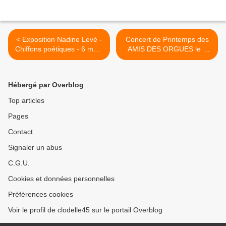
< Exposition Nadine Levé -
Concert de Printemps des
Chiffons poétiques - 6 mars
AMIS DES ORGUES le 8
au 29 mars 2020 à SARAN
mars 2020 en l’Église de St
dans le cadre de
Jean de Braye >
Festiv'elles
Hébergé par Overblog
Top articles
Pages
Contact
Signaler un abus
C.G.U.
Cookies et données personnelles
Préférences cookies
Voir le profil de clodelle45 sur le portail Overblog