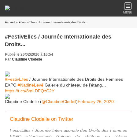
MENU
Accueil
» #FestivElles / Journée Internationale des Droits...
#FestivElles / Journée Internationale des
Droits...
Publié le 26/02/2020 à 16:54
Par
Claudine Clodelle
#FestivElles
/ Journée Internationale des Droits des Femmes
EXPO
#NadineLevé
Galerie du château de l'étang…
https://t.co/8mLDFQzC2Y
Claudine Clodelle (
@ClaudineClodell
)
February 26, 2020
Claudine Clodelle on Twitter
FestivElles / Journée Internationale des Droits des Femmes
EXPO #NadineLevé Galerie du château de l'étang