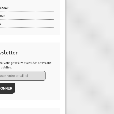
cebook
tter
S
sletter
z-vous pour être averti des nouveaux
s publiés.