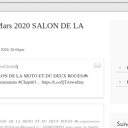
r Mars 2020 SALON DE LA
er 2020, 20:04pm
neClodell
)
20 SALON DE LA MOTO ET DU DEUX ROUES🚲
venements
#ChapitO
…
https://t.co/fjTAtwufmy
 SALON DE LA MOTO ET DU DEUX ROUES🚲organisation
Sui
tO @OrleansMetropol 👉 ANIMATIONS pour toute la famille,