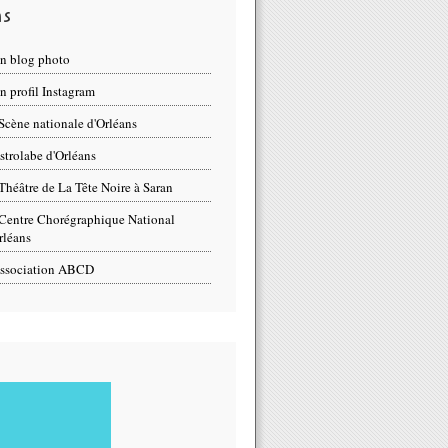
ns
n blog photo
 profil Instagram
Scène nationale d'Orléans
strolabe d'Orléans
Théâtre de La Tête Noire à Saran
Centre Chorégraphique National
rléans
ssociation ABCD