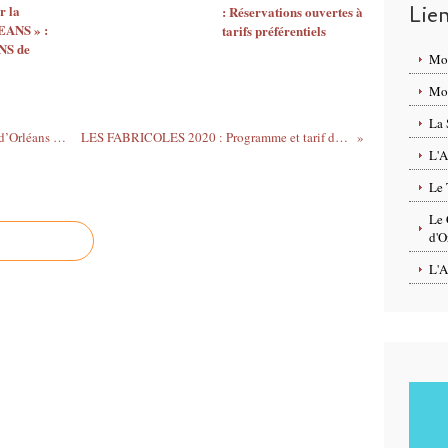
Lie
r la
: Réservations ouvertes à
EANS » :
tarifs préférentiels
S de
Mo
Mon
La 
SALON DE LA MOTO ET DU 2 ROUES d’Orléans : exposants, animations et lots à gagner du 28 février au 2 Mars 2020
LES FABRICOLES 2020 : Programme et tarif du 21 février au 23 février - Théâtre La Fabrique Meung-sur-Loire
L'A
Le 
Le 
d'O
L'A