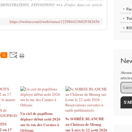
ONSTRATIONS, EXPOSITIONS 👀+ d'infos dans cet article
Fa
Twi
https://twitter.com/i/web/status/1229844236029382656
RS
0
New
Abonne
article
Email
Un ciel de papillons
9e SOIRÉE BLANCHE
déployé début août 2026
ITS
au Château de Meung
sur la rue des Carmes à
2 au 17
sur Loire le 22 août 2026
Orléans