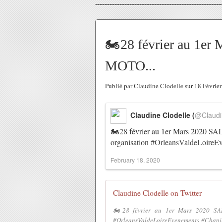
🏍28 février au 1e
MOTO...
Publié par Claudine Clodelle sur 18 Févri
Claudine Clodelle (
@Claudi
🏍28 février au 1er Mars 20
organisation
#OrleansValdeLoireE
February 18, 2020
Claudine Clodelle on Twitter
🏍28 février au 1er Mars 2020
#OrleansValdeLoireEvenements #Chapi